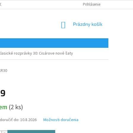
CHRANA OSOBNÝCH ÚDAJOV
CERTIFIKÁTY
Prihlásenie
NÁKUPNÝ
Prázdny košík
KOŠÍK
Klasické rozprávky 30: Cisárove nové šaty
KR30
99
ová
dem
(2 ks)
oručiť do:
10.8.2026
Možnosti doručenia