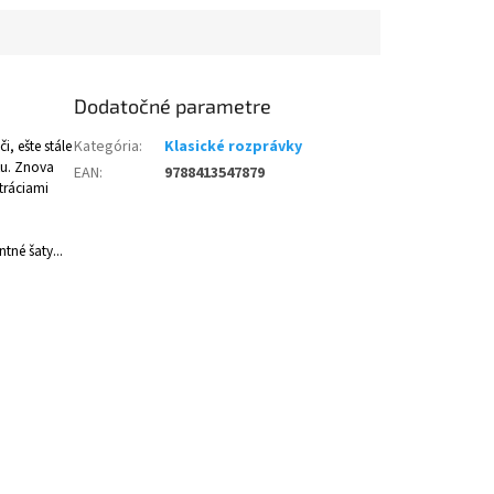
Dodatočné parametre
, ešte stále
Kategória
:
Klasické rozprávky
ku. Znova
EAN
:
9788413547879
stráciami
ntné šaty...