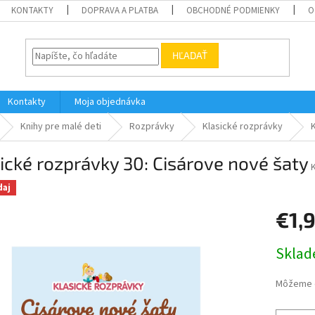
KONTAKTY
DOPRAVA A PLATBA
OBCHODNÉ PODMIENKY
O
HĽADAŤ
Kontakty
Moja objednávka
Knihy pre malé deti
Rozprávky
Klasické rozprávky
ické rozprávky 30: Cisárove nové šaty
daj
€1,
Jednotk
Skla
cena:
Môžeme d