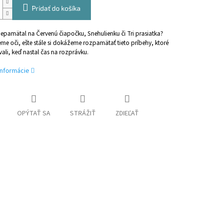
Pridať do košíka
nepamätal na Červenú čiapočku, Snehulienku či Tri prasiatka?
me oči, ešte stále si dokážeme rozpamätať tieto príbehy, ktoré
li, keď nastal čas na rozprávku.
informácie
OPÝTAŤ SA
STRÁŽIŤ
ZDIEĽAŤ