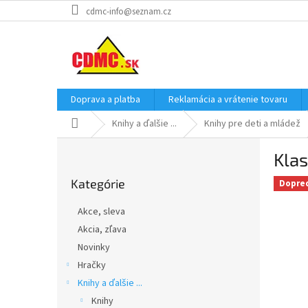
Prejsť
cdmc-info@seznam.cz
na
obsah
Doprava a platba
Reklamácia a vrátenie tovaru
Domov
Knihy a ďalšie ...
Knihy pre deti a mládež
B
Klas
o
Preskočiť
č
Kategórie
kategórie
Dopre
n
ý
Akce, sleva
p
Akcia, zľava
a
Novinky
n
e
Hračky
l
Knihy a ďalšie ...
Knihy