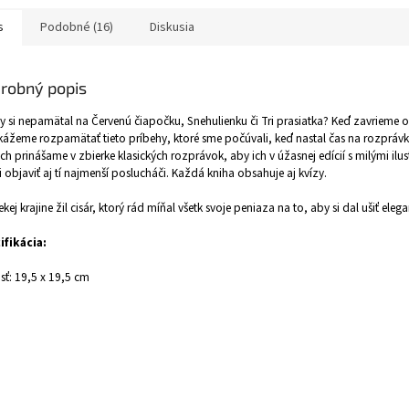
s
Podobné (16)
Diskusia
robný popis
y si nepamätal na Červenú čiapočku, Snehulienku či Tri prasiatka? Keď zavrieme oči
kážeme rozpamätať tieto príbehy, ktoré sme počúvali, keď nastal čas na rozpráv
ch prinášame v zbierke klasických rozprávok, aby ich v úžasnej edícií s milými ilu
 objaviť aj tí najmenší poslucháči. Každá kniha obsahuje aj kvízy.
ekej krajine žil cisár, ktorý rád míňal všetk svoje peniaza na to, aby si dal ušiť elega
ifikácia:
sť: 19,5 x 19,5 cm