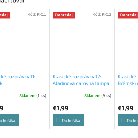
Kód:
KR11
Kód:
KR12
edaj
Dopredaj
Dopredaj
cké rozprávky 11:
Klasické rozprávky 12:
Klasické 
k
Aladinová čarovna lampa
Brémski 
Skladem
(1 ks)
Skladem
(9 ks)
99
€1,99
€1,99
o košíka
Do košíka
Do ko