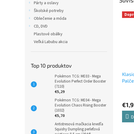
Párty a oslavy
Školské potreby
Dopr
Oblečenie a móda
CD, DVD
Plastové obálky
Veľká Labubu akcia
Top 10 produktov
Klasi
Pokémon TCG: ME03 - Mega
Palče
Evolution Perfect Order Booster
(7110)
€5,29
Pokémon TCG: ME04 - Mega
€1,
Evolution Chaos Rising Booster
(1032)
€5,70
D
Antistresová mačkacia knedľa
Squishy Dumpling perleťová