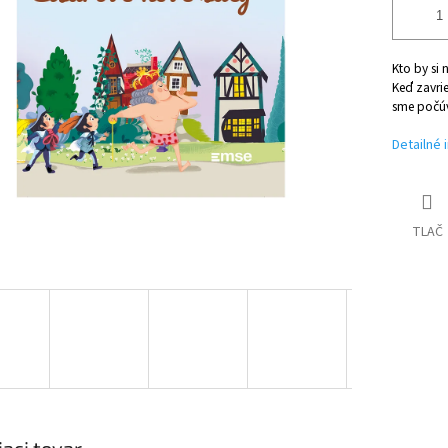
Kto by si 
Keď zavrie
sme počúva
Detailné 
TLAČ
iaci tovar