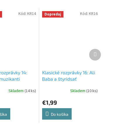
Kód:
KR14
Kód:
KR16
Dopredaj
Ďalší
produkt
rozprávky 14:
Klasické rozprávky 16: Ali
muzikanti
Baba a štyridsať
zbojníkov
Skladem
(14 ks)
Skladem
(10 ks)
€1,99
šíka
Do košíka