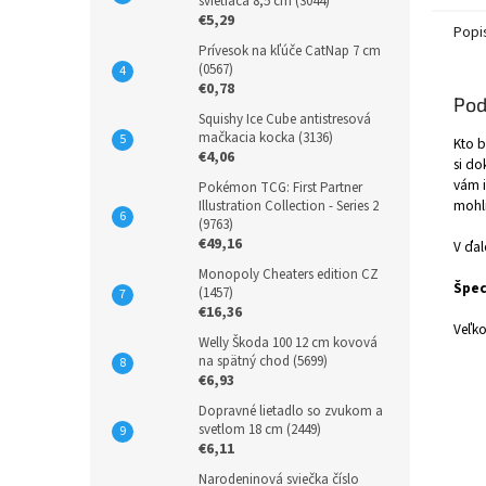
svietiaca 8,5 cm (3044)
€5,29
Popi
Prívesok na kľúče CatNap 7 cm
(0567)
€0,78
Pod
Squishy Ice Cube antistresová
mačkacia kocka (3136)
Kto b
€4,06
si do
vám i
Pokémon TCG: First Partner
mohli
Illustration Collection - Series 2
(9763)
€49,16
V ďal
Monopoly Cheaters edition CZ
Špec
(1457)
€16,36
Veľko
Welly Škoda 100 12 cm kovová
na spätný chod (5699)
€6,93
Dopravné lietadlo so zvukom a
svetlom 18 cm (2449)
€6,11
Narodeninová sviečka číslo