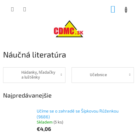
Prejsť
NÁKUP
na
obsah
KOŠÍK
Náučná literatúra
Hádanky, hľadačky
Učebnice
a luštěnky
Najpredávanejšie
Učíme se o zahradě se Šípkovou Růženkou
(9686)
Skladem
(5 ks)
€4,06