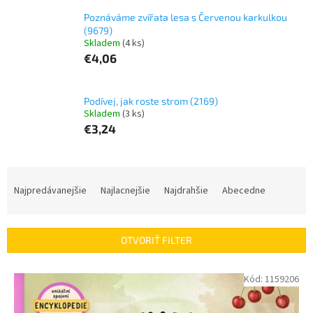
Poznáváme zvířata lesa s Červenou karkulkou
(9679)
Skladem
(4 ks)
€4,06
Podívej, jak roste strom (2169)
Skladem
(3 ks)
€3,24
R
a
Najpredávanejšie
Najlacnejšie
Najdrahšie
Abecedne
d
e
n
OTVORIŤ FILTER
i
e
V
Kód:
1159206
p
ý
r
p
o