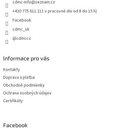
cdmc-info
@
seznam.cz
i
r
v
e
+420 775 611 211 v pracovné dni od 8 do 15 h)
k
Facebook
y
v
cdmc_sk
ý
@cdmccz
p
i
s
u
Informace pro vás
Kontakty
Doprava a platba
Obchodné podmienky
Ochrana osobných údajov
Certifikáty
Facebook