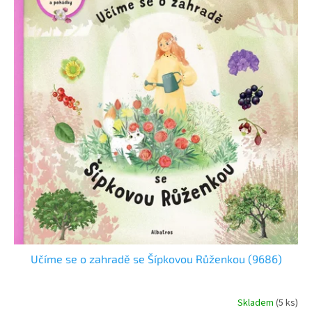
i
d
s
u
p
k
r
t
o
o
d
v
u
k
t
o
v
Učíme se o zahradě se Šípkovou Růženkou (9686)
Skladem
(5 ks)