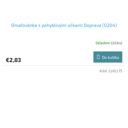
Omaľovánka s pohyblivými očkami Doprava (0204)
Skladem
(10 ks)
Do košíka
€2,83
Kód:
1161175