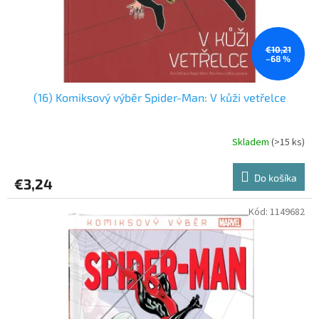
€10,21
–68 %
(16) Komiksový výběr Spider-Man: V kůži vetřelce
Skladem
(>15 ks)
Do košíka
€3,24
Kód:
1149682