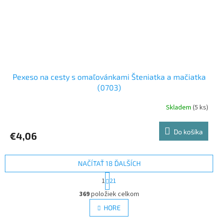
Pexeso na cesty s omaľovánkami Šteniatka a mačiatka
(0703)
Skladem
(5 ks)
Do košíka
€4,06
NAČÍTAŤ 18 ĎALŠÍCH
S
1
21
t
O
r
369
položiek celkom
v
á
l
HORE
n
á
k