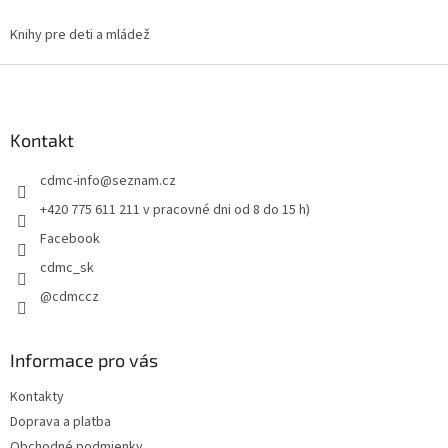
d
o
v
Knihy pre deti a mládež
a
a
c
n
Z
i
i
e
á
e
p
p
r
ä
Kontakt
v
t
k
cdmc-info
@
seznam.cz
i
y
e
v
+420 775 611 211 v pracovné dni od 8 do 15 h)
ý
Facebook
p
i
cdmc_sk
s
@cdmccz
u
Informace pro vás
Kontakty
Doprava a platba
Obchodné podmienky