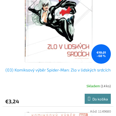
€10,21
–68 %
(03) Komiksový výběr Spider-Man: Zlo v lidských srdcích
Skladem
(14 ks)
Do košíka
€3,24
Kód:
1149680