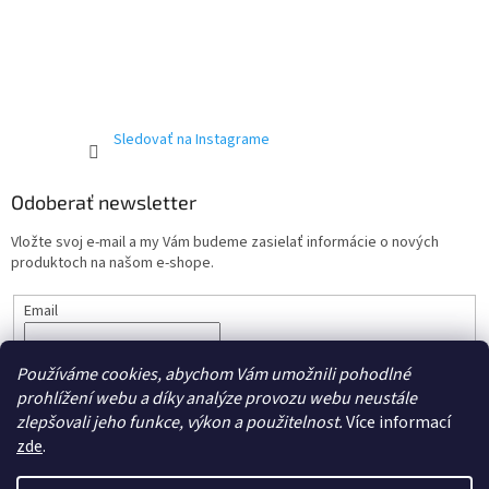
Sledovať na Instagrame
Odoberať newsletter
Vložte svoj e-mail a my Vám budeme zasielať informácie o nových
produktoch na našom e-shope.
Email
Vložením e-mailu súhlasíte s podmienkami ochrany
osobných
Používáme cookies, abychom Vám umožnili pohodlné
údajov.
prohlížení webu a díky analýze provozu webu neustále
PRIHLÁSIŤ SA
zlepšovali jeho funkce, výkon a použitelnost.
Více informací
zde
.