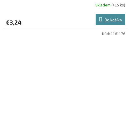
Skladem
(>15 ks)
Do košíka
€3,24
Kód:
1161176