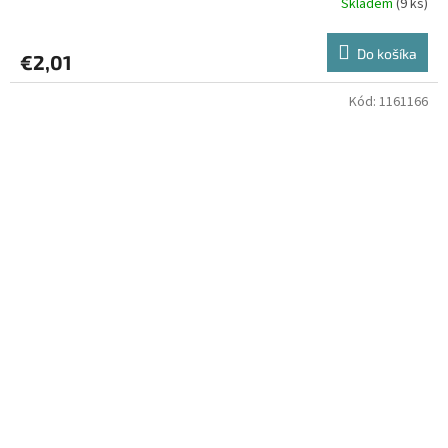
Skladem
(9 ks)
Do košíka
€2,01
Kód:
1161166