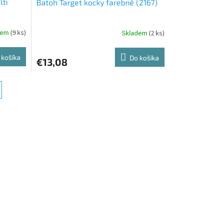
lti
Batoh Target kocky farebné (2167)
dem
(9 ks)
Skladem
(2 ks)
 košíka
Do košíka
€13,08