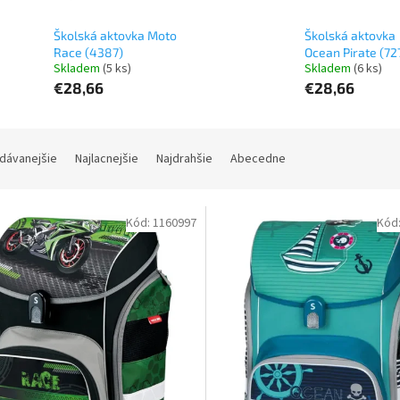
Školská aktovka Moto
Školská aktovka
Race (4387)
Ocean Pirate (72
Skladem
(5 ks)
Skladem
(6 ks)
€28,66
€28,66
dávanejšie
Najlacnejšie
Najdrahšie
Abecedne
Kód:
1160997
Kód