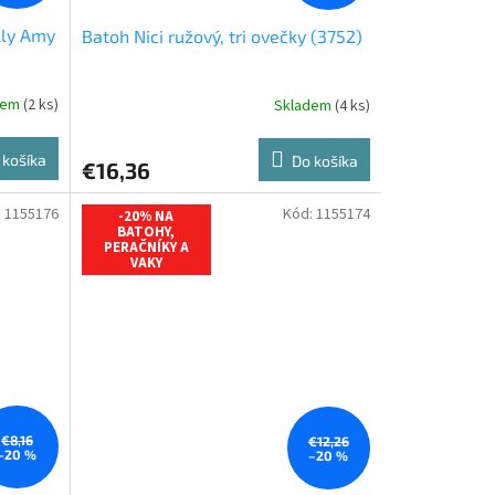
lly Amy
Batoh Nici ružový, tri ovečky (3752)
dem
(2 ks)
Skladem
(4 ks)
 košíka
Do košíka
€16,36
:
1155176
Kód:
1155174
-20% NA
BATOHY,
PERAČNÍKY A
VAKY
€8,16
€12,26
–20 %
–20 %