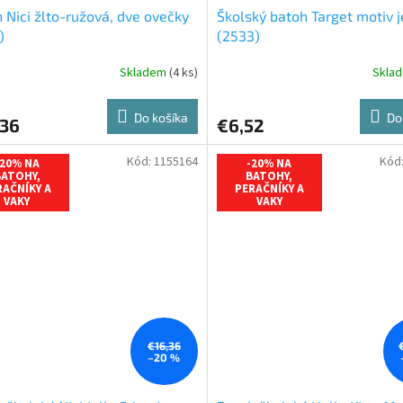
 Nici žlto-ružová, dve ovečky
Školský batoh Target motiv 
)
(2533)
Skladem
(4 ks)
Skla
Do košíka
Do
,36
€6,52
Kód:
1155164
Kód
-20% NA
-20% NA
ATOHY,
BATOHY,
RAČNÍKY A
PERAČNÍKY A
VAKY
VAKY
€16,36
–20 %