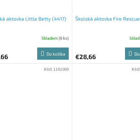
ká aktovka Little Betty (4417)
Školská aktovka Fire Rescue
Skladem
(6 ks)
Skla
Do košíka
Do
,66
€28,66
Kód:
1161000
Kód