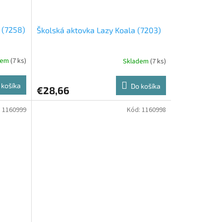
 (7258)
Školská aktovka Lazy Koala (7203)
dem
(7 ks)
Skladem
(7 ks)
 košíka
Do košíka
€28,66
:
1160999
Kód:
1160998