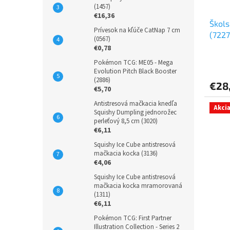
(1457)
€16,36
Škol
Prívesok na kľúče CatNap 7 cm
(7227
(0567)
€0,78
Pokémon TCG: ME05 - Mega
Evolution Pitch Black Booster
(2886)
€28
€5,70
Antistresová mačkacia knedľa
Akcia
Squishy Dumpling jednorožec
perleťový 8,5 cm (3020)
€6,11
Squishy Ice Cube antistresová
mačkacia kocka (3136)
€4,06
Squishy Ice Cube antistresová
mačkacia kocka mramorovaná
(1311)
€6,11
Pokémon TCG: First Partner
Illustration Collection - Series 2