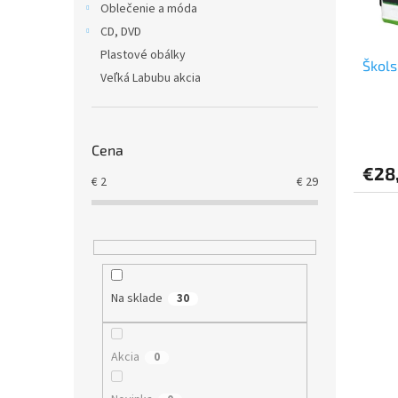
Oblečenie a móda
k
o
t
v
CD, DVD
o
Plastové obálky
Škols
v
Veľká Labubu akcia
Cena
€28
€
2
€
29
Na sklade
30
Akcia
0