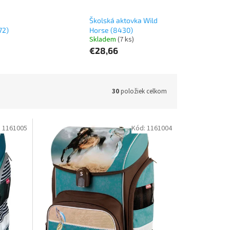
Školská aktovka Wild
72)
Horse (8430)
Skladem
(7 ks)
€28,66
30
položiek celkom
:
1161005
Kód:
1161004