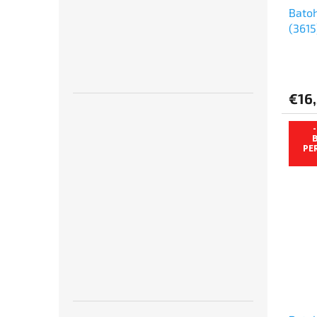
Batoh
(3615
€16
B
PE