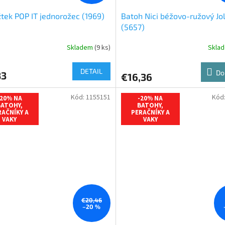
tek POP IT jednorožec (1969)
Batoh Nici béžovo-ružový Jo
(5657)
Skladem
(9 ks)
Skla
DETAIL
Do
83
€16,36
Kód:
1155151
Kód
-20% NA
-20% NA
ATOHY,
BATOHY,
RAČNÍKY A
PERAČNÍKY A
VAKY
VAKY
€20,46
–20 %