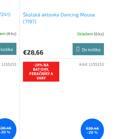
7241)
Školská aktovka Dancing Mouse
(7197)
dem
(6 ks)
Skladem
(6 ks)
 košíka
Do košíka
€28,66
:
1155153
Kód:
1155152
-20% NA
BATOHY,
PERAČNÍKY A
VAKY
€20,46
€20,46
–20 %
–20 %