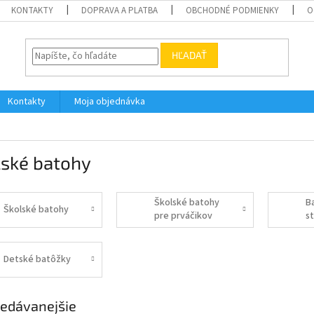
KONTAKTY
DOPRAVA A PLATBA
OBCHODNÉ PODMIENKY
O
HĽADAŤ
Kontakty
Moja objednávka
lské batohy
Školské batohy
B
Školské batohy
pre prváčikov
s
Detské batôžky
edávanejšie