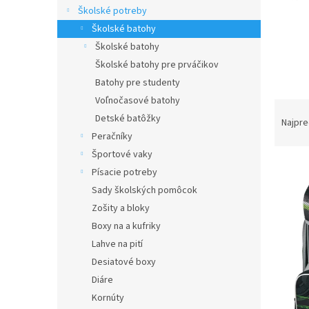
Školské potreby
Školské batohy
Školské batohy
Školské batohy pre prváčikov
Batohy pre studenty
Voľnočasové batohy
R
Detské batôžky
a
Najpre
d
Peračníky
e
Športové vaky
V
n
Písacie potreby
ý
i
Sady školských pomôcok
p
e
Zošity a bloky
i
p
s
Boxy na a kufriky
r
p
o
Lahve na pití
r
d
Desiatové boxy
o
u
Diáre
d
k
Kornúty
u
t