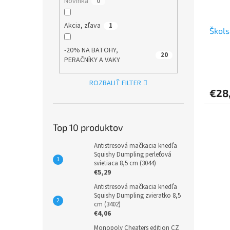
Novinka
0
Akcia, zľava
1
Škols
-20% NA BATOHY,
20
PERAČNÍKY A VAKY
ROZBALIŤ FILTER
€28
Top 10 produktov
Antistresová mačkacia knedľa
Squishy Dumpling perleťová
svietiaca 8,5 cm (3044)
€5,29
Antistresová mačkacia knedľa
Squishy Dumpling zvieratko 8,5
cm (3402)
€4,06
Monopoly Cheaters edition CZ