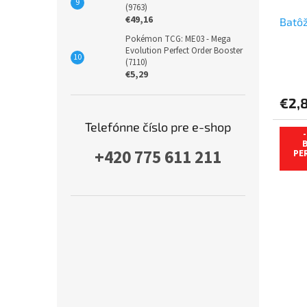
(9763)
€49,16
Batôž
Pokémon TCG: ME03 - Mega
Evolution Perfect Order Booster
(7110)
€5,29
€2,
Telefónne číslo pre e-shop
B
+420 775 611 211
PE