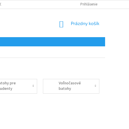
CHRANA OSOBNÝCH ÚDAJOV
CERTIFIKÁTY
Prihlásenie
NÁKUPNÝ
Prázdny košík
KOŠÍK
atohy pre
Voľnočasové
tudenty
batohy