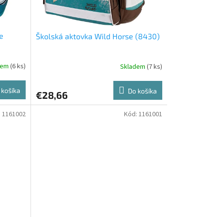
e
Školská aktovka Wild Horse (8430)
dem
(6 ks)
Skladem
(7 ks)
 košíka
Do košíka
€28,66
:
1161002
Kód:
1161001