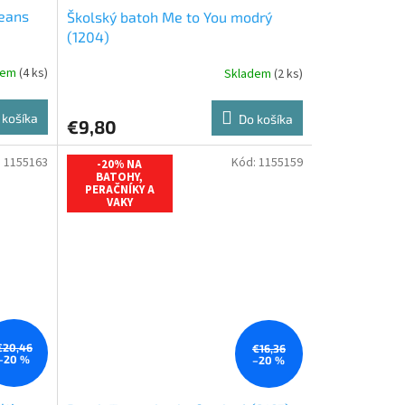
jeans
Školský batoh Me to You modrý
(1204)
dem
(4 ks)
Skladem
(2 ks)
 košíka
Do košíka
€9,80
:
1155163
Kód:
1155159
-20% NA
BATOHY,
PERAČNÍKY A
VAKY
€20,46
€16,36
–20 %
–20 %