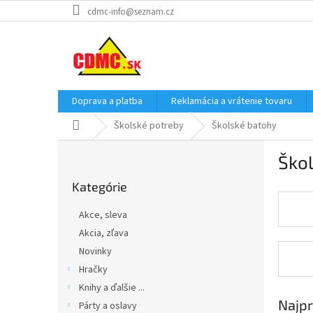
Prejsť
cdmc-info@seznam.cz
na
obsah
Doprava a platba
Reklamácia a vrátenie tovaru
Domov
Školské potreby
Školské batohy
B
Ško
o
Preskočiť
č
Kategórie
kategórie
n
ý
Akce, sleva
p
Akcia, zľava
a
Novinky
n
e
Hračky
l
Knihy a ďalšie ...
Najpr
Párty a oslavy