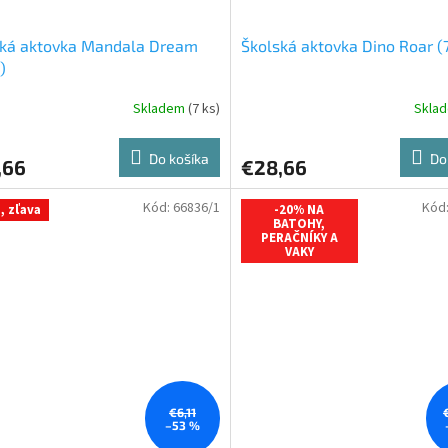
ská aktovka Mandala Dream
Školská aktovka Dino Roar (
)
Skladem
(7 ks)
Skla
Do košíka
Do
,66
€28,66
Kód:
66836/1
Kód
, zľava
-20% NA
BATOHY,
PERAČNÍKY A
VAKY
€6,11
–53 %