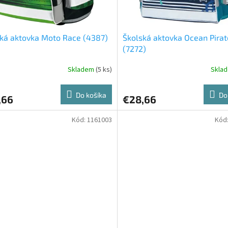
ká aktovka Moto Race (4387)
Školská aktovka Ocean Pirat
(7272)
Skladem
(5 ks)
Skla
Do košíka
Do
,66
€28,66
Kód:
1161003
Kód