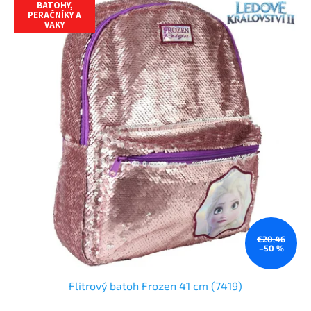
BATOHY,
PERAČNÍKY A
VAKY
€20,46
–50 %
Flitrový batoh Frozen 41 cm (7419)