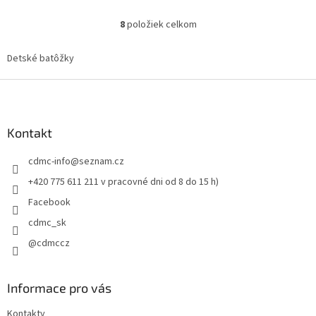
8
položiek celkom
O
v
l
Detské batôžky
á
d
Z
a
á
c
p
i
ä
Kontakt
e
t
p
cdmc-info
@
seznam.cz
i
r
v
e
+420 775 611 211 v pracovné dni od 8 do 15 h)
k
Facebook
y
v
cdmc_sk
ý
@cdmccz
p
i
s
u
Informace pro vás
Kontakty