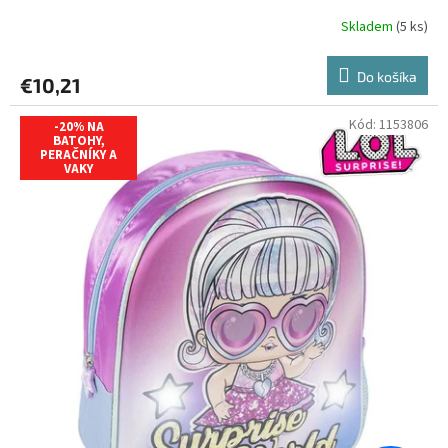
Skladem
(5 ks)
Do košíka
€10,21
Kód:
1153806
-20% NA
BATOHY,
PERAČNÍKY A
VAKY