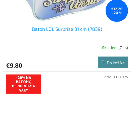
€12,26
–20 %
Batoh LOL Surprise 31 cm (7839)
Skladem
(7 ks)
Do košíka
€9,80
Kód:
1151925
-20% NA
BATOHY,
PERAČNÍKY A
VAKY