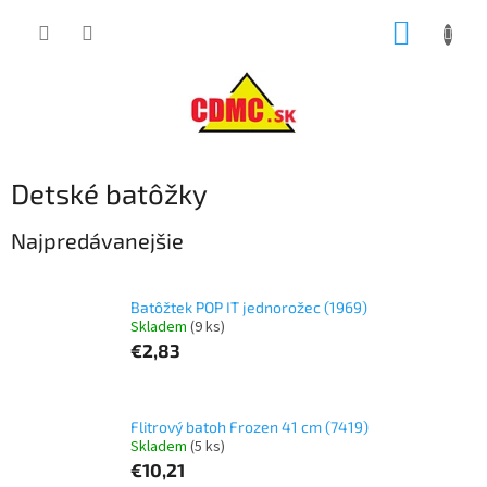
Prejsť
NÁKUP
na
obsah
KOŠÍK
Detské batôžky
Najpredávanejšie
Batôžtek POP IT jednorožec (1969)
Skladem
(9 ks)
€2,83
Flitrový batoh Frozen 41 cm (7419)
Skladem
(5 ks)
€10,21