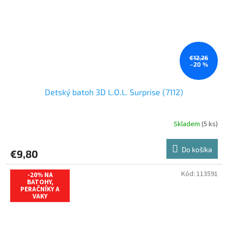
€12,26
–20 %
Detský batoh 3D L.O.L. Surprise (7112)
Skladem
(5 ks)
Do košíka
€9,80
Kód:
113591
-20% NA
BATOHY,
PERAČNÍKY A
VAKY