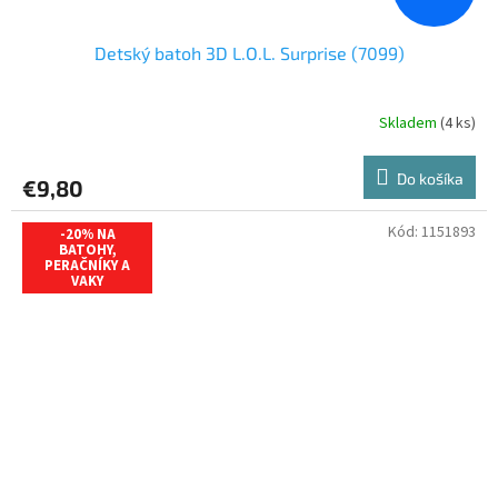
Detský batoh 3D L.O.L. Surprise (7099)
Skladem
(4 ks)
Do košíka
€9,80
Kód:
1151893
-20% NA
BATOHY,
PERAČNÍKY A
VAKY