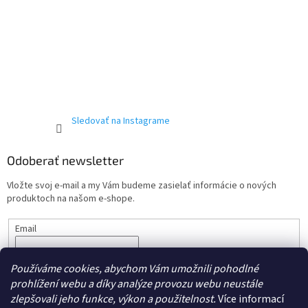
Sledovať na Instagrame
Odoberať newsletter
Vložte svoj e-mail a my Vám budeme zasielať informácie o nových
produktoch na našom e-shope.
Email
Vložením e-mailu súhlasíte s podmienkami ochrany
osobných
Používáme cookies, abychom Vám umožnili pohodlné
údajov.
prohlížení webu a díky analýze provozu webu neustále
PRIHLÁSIŤ SA
zlepšovali jeho funkce, výkon a použitelnost.
Více informací