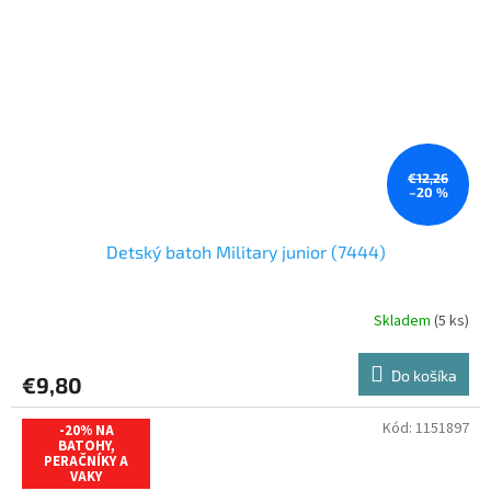
€12,26
–20 %
Detský batoh Military junior (7444)
Skladem
(5 ks)
Do košíka
€9,80
Kód:
1151897
-20% NA
BATOHY,
PERAČNÍKY A
VAKY