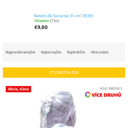
Batoh LOL Surprise 31 cm (7839)
Skladem
(7 ks)
€9,80
R
a
Najpredávanejšie
Najlacnejšie
Najdrahšie
Abecedne
d
e
n
OTVORIŤ FILTER
i
e
V
Kód:
66836/1
p
Akcia, zľava
ý
r
p
o
i
d
s
u
p
k
r
t