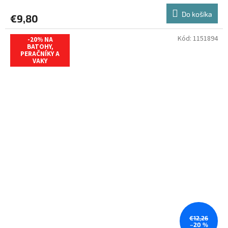
Do košíka
€9,80
Kód:
1151894
-20% NA
BATOHY,
PERAČNÍKY A
VAKY
€12,26
–20 %