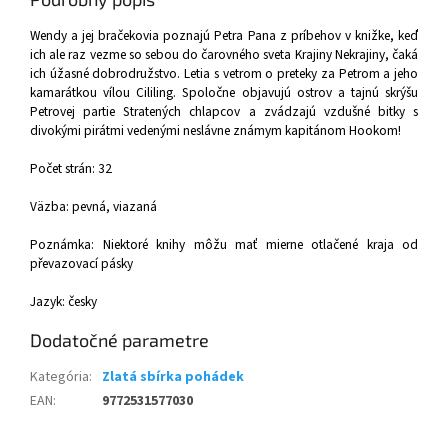
Wendy a jej bračekovia poznajú Petra Pana z príbehov v knižke, keď
ich ale raz vezme so sebou do čarovného sveta Krajiny Nekrajiny, čaká
ich úžasné dobrodružstvo. Letia s vetrom o preteky za Petrom a jeho
kamarátkou vílou Cililing. Spoločne objavujú ostrov a tajnú skrýšu
Petrovej partie Stratených chlapcov a zvádzajú vzdušné bitky s
divokými pirá
tmi vedenými neslávne známym kapitánom Hookom!
Počet strán: 32
Väzba: pevná, viazaná
Poznámka: Niektoré knihy môžu mať mierne otlačené kraja od
převazovací pásky
Jazyk: česky
Dodatočné parametre
Kategória
:
Zlatá sbírka pohádek
EAN
:
9772531577030