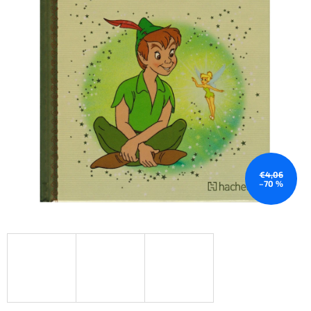
€4,06
–70 %