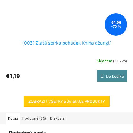
€4,06
–70 %
(003) Zlatá sbírka pohádek Kniha džunglí
Skladem
(>15 ks)
€1,19
Do košíka
ZOBRAZIŤ VŠETKY SÚVISIACE PRODUKTY
Popis
Podobné (16)
Diskusia
Podrobný popis