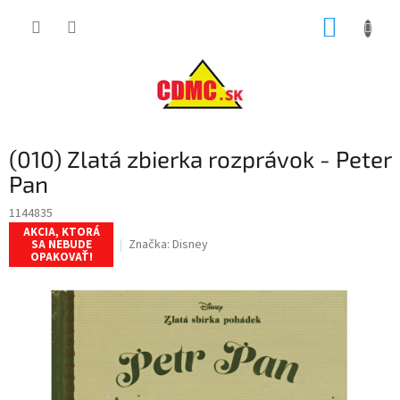
Prejsť
NÁKUP
na
obsah
KOŠÍK
(010) Zlatá zbierka rozprávok - Peter
Pan
1144835
AKCIA, KTORÁ
Značka:
Disney
SA NEBUDE
OPAKOVAŤ!