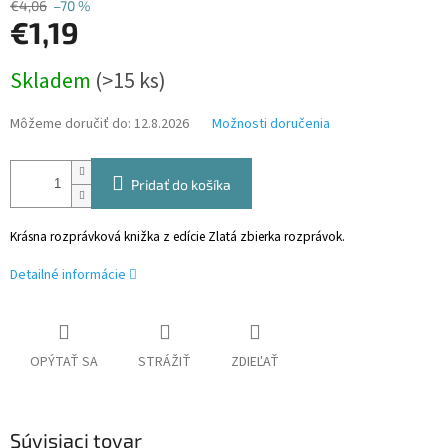
€4,06
–70 %
€1,19
Jednotková
Skladem
(>15 ks)
cena:
Môžeme doručiť do:
12.8.2026
Možnosti doručenia
Pridať do košíka
Krásna rozprávková knižka z edície Zlatá zbierka rozprávok.
Detailné informácie
OPÝTAŤ SA
STRÁŽIŤ
ZDIEĽAŤ
Súvisiaci tovar