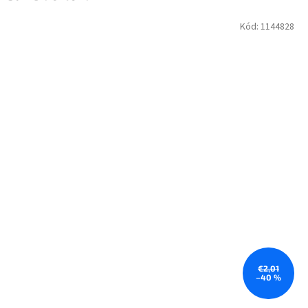
Kód:
1144828
€2,01
–40 %