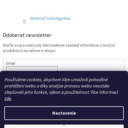
Sledovať na Instagrame
Odoberať newsletter
Vložte svoj e-mail a my Vám budeme zasielať informácie o nových
produktoch na našom e-shope.
Email
Vložením e-mailu súhlasíte s podmienkami ochrany
osobných
Používáme cookies, abychom Vám umožnili pohodlné
údajov.
prohlížení webu a díky analýze provozu webu neustále
PRIHLÁSIŤ SA
zlepšovali jeho funkce, výkon a použitelnost.
Více informací
zde
.
Nastavenie
Vytvoril Shoptet