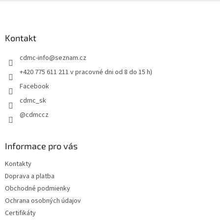
Z
á
p
ä
Kontakt
t
cdmc-info
@
seznam.cz
i
e
+420 775 611 211 v pracovné dni od 8 do 15 h)
Facebook
cdmc_sk
@cdmccz
Informace pro vás
Kontakty
Doprava a platba
Obchodné podmienky
Ochrana osobných údajov
Certifikáty