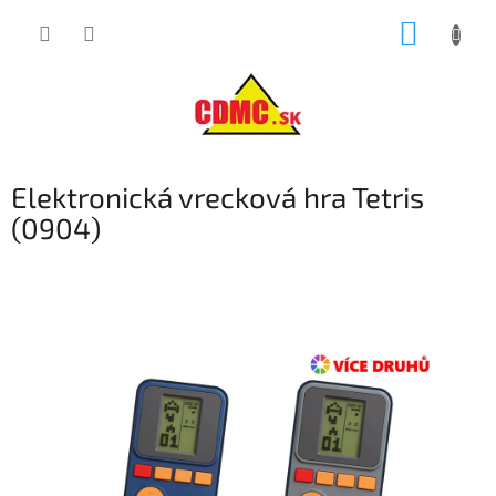
Prejsť
NÁKUP
na
obsah
KOŠÍK
Elektronická vrecková hra Tetris
(0904)