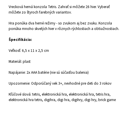
Vrecková herná konzola Tetris. Zahrať si môžete 26 hier. Vyberať
môžete zo štyroch farebných variantov.
Hra ponúka dva herné režimy - so zvukom aj bez zvuku. Konzola
ponúka mnoho skvelých hier v rôznych rýchlostiach a obtiažnostiach.
Špecifikácia:
Veľkosť: 6,5 x 11 x 2,5 cm
Materiál: plast
Napájanie: 2x AAA batérie (nie sú súčasťou balenia)
Upozornenie: Odporúčaný vek 3+, nevhodné pre deti do 3 rokov
Kľúčové slová: tetris, elektronická hra, elektronická hra, tetris hra,
elektronická hra tetris, digihra, digi hra, digihry, digi hry, brick game