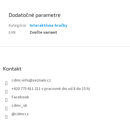
Dodatočné parametre
Kategória
:
Interaktívne hračky
EAN
:
Zvoľte variant
Z
á
p
ä
Kontakt
t
cdmc-info
@
seznam.cz
i
e
+420 775 611 211 v pracovné dni od 8 do 15 h)
Facebook
cdmc_sk
@cdmccz