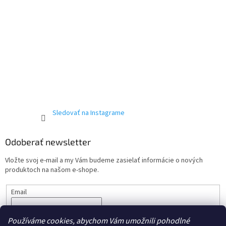
Sledovať na Instagrame
Odoberať newsletter
Vložte svoj e-mail a my Vám budeme zasielať informácie o nových
produktoch na našom e-shope.
Email
Vložením e-mailu súhlasíte s podmienkami ochrany
osobných
Používáme cookies, abychom Vám umožnili pohodlné
údajov.