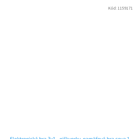
Kód:
1159171
Elektronická hra 3v1 - piškvorky, pamäťová hra sova 1