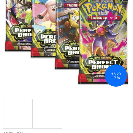
€5,70
–7 %