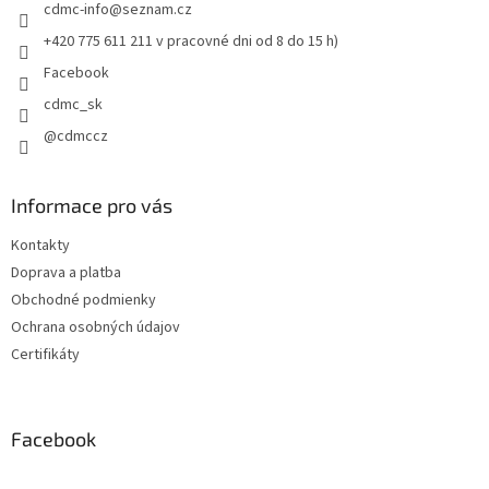
cdmc-info
@
seznam.cz
i
e
+420 775 611 211 v pracovné dni od 8 do 15 h)
Facebook
cdmc_sk
@cdmccz
Informace pro vás
Kontakty
Doprava a platba
Obchodné podmienky
Ochrana osobných údajov
Certifikáty
Facebook