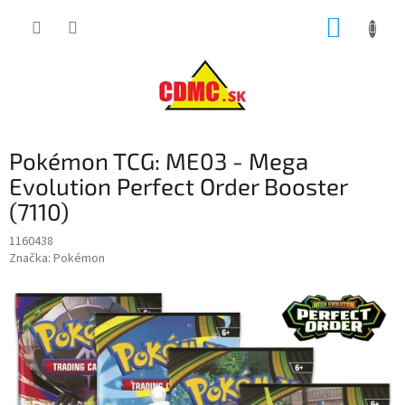
Prejsť
NÁKUP
na
obsah
KOŠÍK
Pokémon TCG: ME03 - Mega
Evolution Perfect Order Booster
(7110)
1160438
Značka:
Pokémon