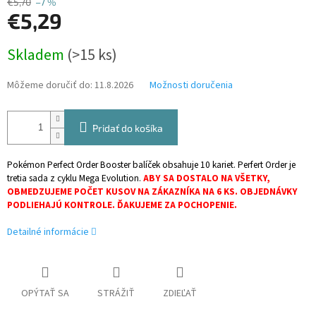
€5,70
–7 %
€5,29
Jednotková
Skladem
(>15 ks)
cena:
Môžeme doručiť do:
11.8.2026
Možnosti doručenia
Pridať do košíka
Pokémon Perfect Order Booster balíček obsahuje 10 kariet. Perfert Order je
tretia sada z cyklu Mega Evolution.
ABY SA DOSTALO NA VŠETKY,
OBMEDZUJEME POČET KUSOV NA ZÁKAZNÍKA NA 6 KS. OBJEDNÁVKY
PODLIEHAJÚ KONTROLE. ĎAKUJEME ZA POCHOPENIE.
Detailné informácie
OPÝTAŤ SA
STRÁŽIŤ
ZDIEĽAŤ