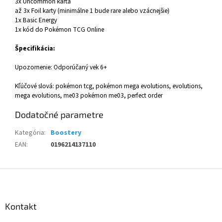
3x Uncommon karta
až 3x Foil karty (minimálne 1 bude rare alebo vzácnejšie)
1x Basic Energy
1x kód do Pokémon TCG Online
Špecifikácia:
Upozornenie: Odporúčaný vek 6+
Kľúčové slová: pokémon tcg, pokémon mega evolutions, evolutions,
mega evolutions, me03 pokémon me03, perfect order
Dodatočné parametre
Kategória
:
Boostery
EAN
:
0196214137110
Z
á
p
ä
Kontakt
t