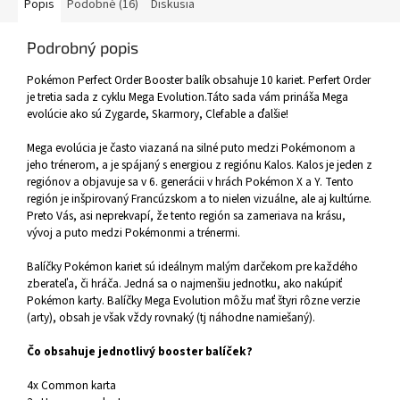
Popis
Podobné (16)
Diskusia
Podrobný popis
Pokémon Perfect Order Booster balík obsahuje 10 kariet. Perfert Order
je tretia sada z cyklu Mega Evolution.Táto sada vám prináša Mega
evolúcie ako sú Zygarde, Skarmory, Clefable a ďalšie!
Mega evolúcia je často viazaná na silné puto medzi Pokémonom a
jeho trénerom, a je spájaný s energiou z regiónu Kalos. Kalos je jeden z
regiónov a objavuje sa v 6. generácii v hrách Pokémon X a Y. Tento
región je inšpirovaný Francúzskom a to nielen vizuálne, ale aj kultúrne.
Preto Vás, asi neprekvapí, že tento región sa zameriava na krásu,
vývoj a puto medzi Pokémonmi a trénermi.
Balíčky Pokémon kariet sú ideálnym malým darčekom pre každého
zberateľa, či hráča. Jedná sa o najmenšiu jednotku, ako nakúpiť
Pokémon karty. Balíčky Mega Evolution môžu mať štyri rôzne verzie
(arty), obsah je však vždy rovnaký (tj náhodne namiešaný).
Čo obsahuje jednotlivý booster balíček?
4x Common karta