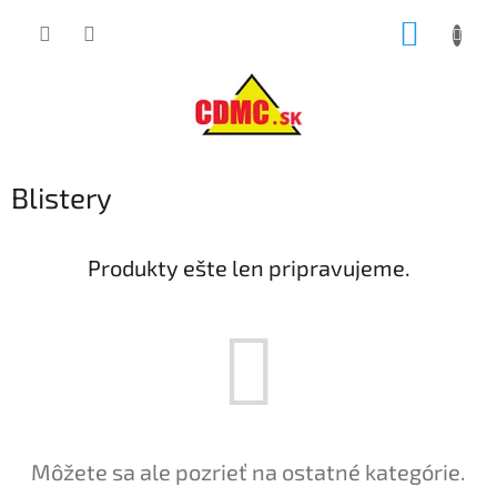
Prejsť
NÁKUP
na
obsah
KOŠÍK
Blistery
Produkty ešte len pripravujeme.
Môžete sa ale pozrieť na ostatné kategórie.