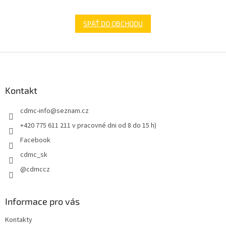
SPÄŤ DO OBCHODU
Z
á
p
ä
Kontakt
t
cdmc-info
@
seznam.cz
i
e
+420 775 611 211 v pracovné dni od 8 do 15 h)
Facebook
cdmc_sk
@cdmccz
Informace pro vás
Kontakty