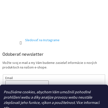
Sledovať na Instagrame
Odoberať newsletter
Vložte svoj e-mail a my Vám budeme zasielať informácie o nových
produktoch na našom e-shope.
Email
Vložením e-mailu súhlasíte s podmienkami ochrany
osobných
Používáme cookies, abychom Vám umožnili pohodlné
údajov.
prohlížení webu a díky analýze provozu webu neustále
PRIHLÁSIŤ SA
zlepšovali jeho funkce, výkon a použitelnost.
Více informací