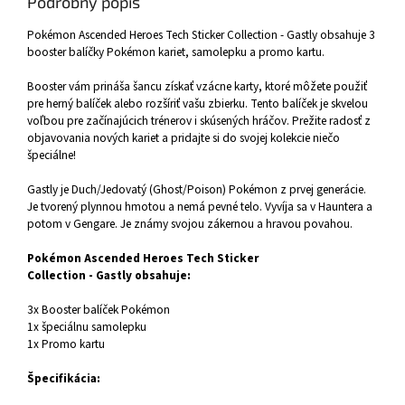
Podrobný popis
Pokémon Ascended Heroes Tech Sticker Collection - Gastly obsahuje 3
booster balíčky Pokémon kariet, samolepku a promo kartu.
Booster vám prináša šancu získať vzácne karty, ktoré môžete použiť
pre herný balíček alebo rozšíriť vašu zbierku. Tento balíček je skvelou
voľbou pre začínajúcich trénerov i skúsených hráčov. Prežite radosť z
objavovania nových kariet a pridajte si do svojej kolekcie niečo
špeciálne!
Gastly je Duch/Jedovatý (Ghost/Poison) Pokémon z prvej generácie.
Je tvorený plynnou hmotou a nemá pevné telo. Vyvíja sa v Hauntera a
potom v Gengare. Je známy svojou zákernou a hravou povahou.
Pokémon Ascended Heroes Tech Sticker
Collection - Gastly obsahuje:
3x Booster balíček Pokémon
1x špeciálnu samolepku
1x Promo kartu
Špecifikácia: