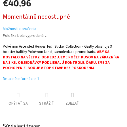
€40,96
Jednotková
Momentálně nedostupné
cena:
Možnosti doručenia
Položka bola vypredaná…
Pokémon Ascended Heroes Tech Sticker Collection - Gastly obsahuje 3
booster balíčky Pokémon kariet, samolepku a promo kartu.
ABY SA
DOSTALO NA VŠETKY, OBMEDZUJEME POČET KUSOV NA ZÁKAZNÍKA
NA 3 KS. OBJEDNÁVKY PODLIEHAJÚ KONTROLE. ĎAKUJEME ZA
POCHOPENIE. BOX JE V TOP STAVE BEZ POŠKODENIA.
Detailné informácie
OPÝTAŤ SA
STRÁŽIŤ
ZDIEĽAŤ
Súvisiaci tovar