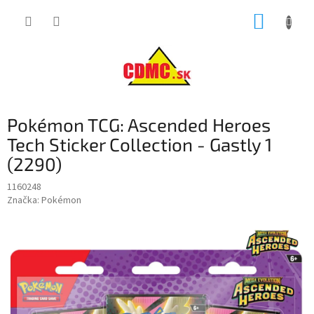
Prejsť
NÁKUP
na
obsah
KOŠÍK
Pokémon TCG: Ascended Heroes
Tech Sticker Collection - Gastly 1
(2290)
1160248
Značka:
Pokémon