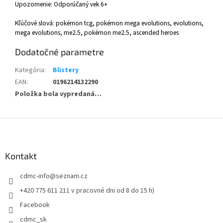
Upozornenie: Odporúčaný vek 6+
Kľúčové slová: pokémon tcg, pokémon mega evolutions, evolutions,
mega evolutions, me2.5, pokémon me2.5, ascended heroes
Dodatočné parametre
Kategória
:
Blistery
EAN
:
0196214132290
Položka bola vypredaná…
Z
á
p
ä
Kontakt
t
cdmc-info
@
seznam.cz
i
e
+420 775 611 211 v pracovné dni od 8 do 15 h)
Facebook
cdmc_sk