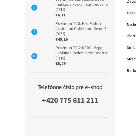
Závis
mačkacia kocka mramorovaná
(1311)
Úzkos
€6,11
Pokémon TCG: First Partner
Nechu
Illustration Collection - Series 2
(9763)
Zlosť
€49,16
Smút
Pokémon TCG: ME03 - Mega
Evolution Perfect Order Booster
(7110)
Strac
€5,29
Rados
Telefónne číslo pre e-shop
+420 775 611 211