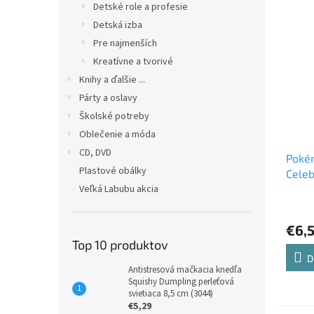
Detské role a profesie
Detská izba
Pre najmenších
Kreatívne a tvorivé
Knihy a ďalšie ...
Párty a oslavy
Školské potreby
Oblečenie a móda
CD, DVD
Poké
Plastové obálky
Celeb
Veľká Labubu akcia
(290
€6,
Top 10 produktov
D
Antistresová mačkacia knedľa
Squishy Dumpling perleťová
svietiaca 8,5 cm (3044)
€5,29