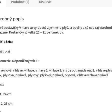
s
Podobné (2)
Diskusia
robný popis
vé postavičky V hlave sú vyrobené z jemného plyšu a bavlny a sú naozaj vieroho
zené. Postavičky sú veľké 25 – 31 centimetrov.
ifikácia:
iál: plyš
ornenie: Odporúčaný vek 3+
vé slová: v hlave, v hlave, v hlave 2, v hlave 2, inside out, inside out 2, v hlave plys,
k, plysova, plyšová, plysový, plyšový, plyšové, plysové, v hlave v hlave plyšová
sti:
1: 24 cm
 2: 29 cm