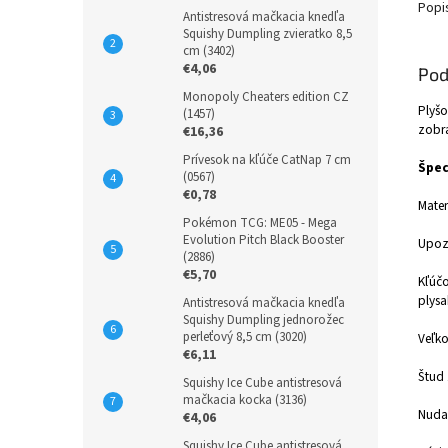
Popi
Antistresová mačkacia knedľa
Squishy Dumpling zvieratko 8,5
cm (3402)
€4,06
Pod
Monopoly Cheaters edition CZ
Plyšo
(1457)
zobra
€16,36
Prívesok na kľúče CatNap 7 cm
Špec
(0567)
€0,78
Mater
Pokémon TCG: ME05 - Mega
Evolution Pitch Black Booster
Upoz
(2886)
€5,70
Kľúčo
plysa
Antistresová mačkacia knedľa
Squishy Dumpling jednorožec
perleťový 8,5 cm (3020)
Veľko
€6,11
Štud 
Squishy Ice Cube antistresová
mačkacia kocka (3136)
Nuda
€4,06
Squishy Ice Cube antistresová