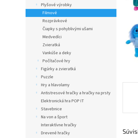
Plyšové výrobky
Filmové
Rozprávkové
Čiapky s pohyblivými ušami
Medvedíci
Zvieratká
Vankúše a deky
Počítačové hry
Figúrky a zvieratká
Puzzle
Hry a hlavolamy
Antistresové hračky a hračky na prsty
Elektronická hra POP IT
Stavebnice
Na von a šport
Interaktívne hračky
Súvis
Drevené hračky