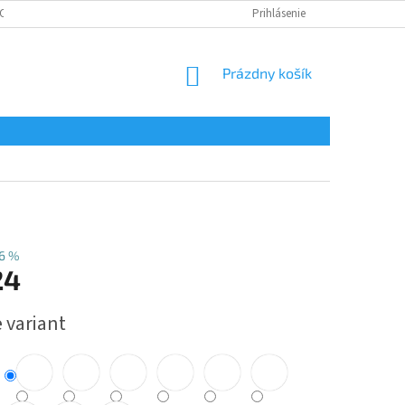
CHRANA OSOBNÝCH ÚDAJOV
CERTIFIKÁTY
Prihlásenie
NÁKUPNÝ
Prázdny košík
KOŠÍK
6 %
24
ová
 variant