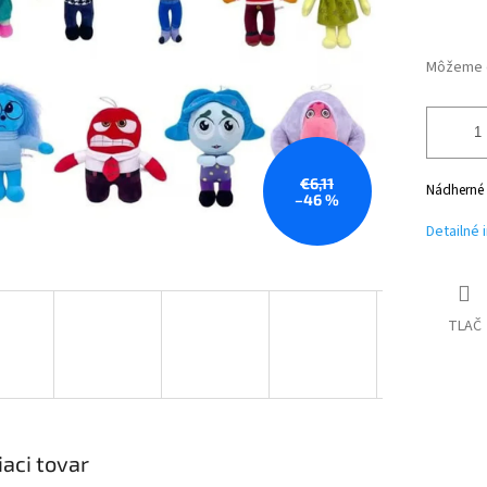
Môžeme d
€6,11
Nádherné 
–46 %
Detailné 
TLAČ
iaci tovar