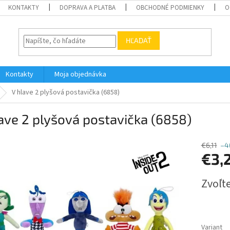
KONTAKTY
DOPRAVA A PLATBA
OBCHODNÉ PODMIENKY
O
HĽADAŤ
Kontakty
Moja objednávka
V hlave 2 plyšová postavička (6858)
ave 2 plyšová postavička (6858)
€6,11
–4
€3,
Jednotk
Zvoľte
cena:
Variant