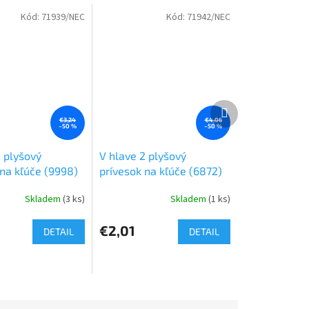
Kód:
71939/NEC
Kód:
71942/NEC
Ďalší
produkt
€3,24
€4,06
–50 %
–50 %
2 plyšový
V hlave 2 plyšový
 na kľúče (9998)
prívesok na kľúče (6872)
Skladem
(3 ks)
Skladem
(1 ks)
€2,01
DETAIL
DETAIL