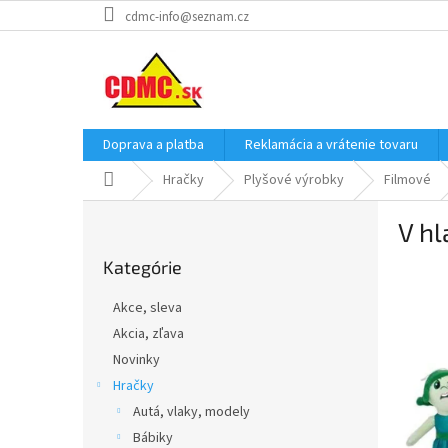
Prejsť
cdmc-info@seznam.cz
na
obsah
Doprava a platba
Reklamácia a vrátenie tovaru
Domov
Hračky
Plyšové výrobky
Filmové
B
V hl
o
Preskočiť
č
Kategórie
kategórie
n
ý
Akce, sleva
p
Akcia, zľava
a
Novinky
n
e
Hračky
l
Autá, vlaky, modely
Bábiky