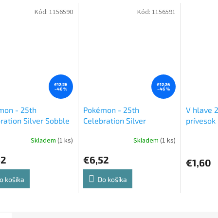
Kód:
1156590
Kód:
1156591
€12,26
€12,26
–46 %
–46 %
mon - 25th
Pokémon - 25th
V hlave 
ration Silver Sobble
Celebration Silver
prívesok
4)
Grookey (2881)
Skladem
(1 ks)
Skladem
(1 ks)
52
€6,52
€1,60
o košíka
Do košíka