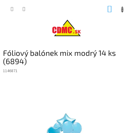
Prejsť
NÁKUP
na
obsah
KOŠÍK
Fóliový balónek mix modrý 14 ks
(6894)
1146871