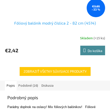
€3,65
–33 %
Fóliový balónik modrý číslica 2 - 82 cm (4514)
Skladem
(>15 ks)
€2,42
Do košíka
ZOBRAZIŤ VŠETKY SÚVISIACE PRODUKTY
Popis
Podobné (16)
Diskusia
Podrobný popis
Parádny doplnok na oslavy! Mix fóliových balónikov!
Fóliové