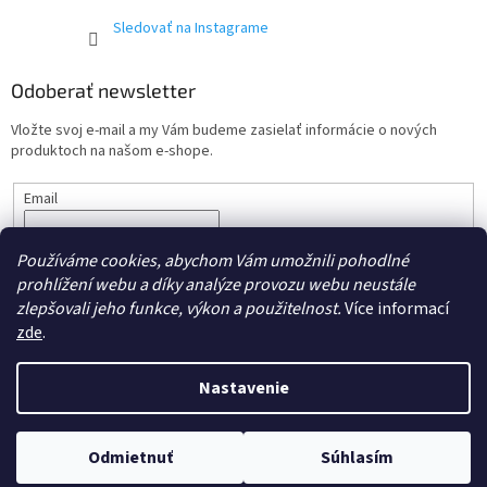
Sledovať na Instagrame
Odoberať newsletter
Vložte svoj e-mail a my Vám budeme zasielať informácie o nových
produktoch na našom e-shope.
Email
Vložením e-mailu súhlasíte s podmienkami ochrany
osobných
Používáme cookies, abychom Vám umožnili pohodlné
údajov.
prohlížení webu a díky analýze provozu webu neustále
PRIHLÁSIŤ SA
zlepšovali jeho funkce, výkon a použitelnost.
Více informací
zde
.
Nastavenie
Vytvoril Shoptet
Odmietnuť
Súhlasím
Copyright 2026
cdmc.sk
. Všetky práva vyhradené.