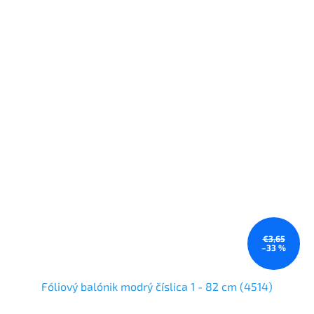
€3,65
–33 %
Fóliový balónik modrý číslica 1 - 82 cm (4514)