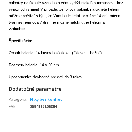
balóniky nafúknuté vzduchom vám vydrží niekoľko mesiacov bez
výrazných zmien! V prípade, že fóliový balónik nafúknete héliom,
môžete počítať s tým, že Vám bude lietať približne 14 dní, pričom
tvar nezmení cca 7 dní.
je možné nafúknuť je héliom aj
vzduchom.
Špecifikácia:
Obsah balenia: 14 kusov balónikov (fóliovej + bežné)
Rozmery balenia: 14 x 20 cm
Upozornenie: Nevhodné pre deti do 3 rokov
Dodatočné parametre
Kategória
:
Mixy bez konfiet
EAN
:
8594167106894
Z
á