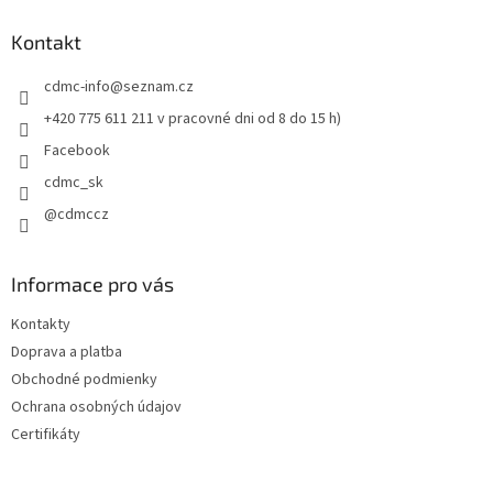
p
ä
Kontakt
t
cdmc-info
@
seznam.cz
i
e
+420 775 611 211 v pracovné dni od 8 do 15 h)
Facebook
cdmc_sk
@cdmccz
Informace pro vás
Kontakty
Doprava a platba
Obchodné podmienky
Ochrana osobných údajov
Certifikáty