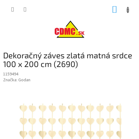
Prejsť
NÁKUP
na
obsah
KOŠÍK
Dekoračný záves zlatá matná srdce
100 x 200 cm (2690)
1159494
Značka:
Godan