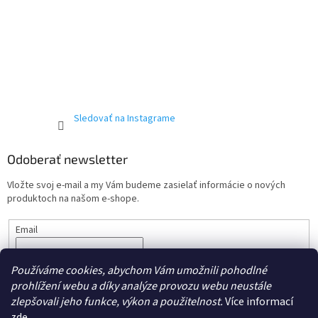
Sledovať na Instagrame
Odoberať newsletter
Vložte svoj e-mail a my Vám budeme zasielať informácie o nových
produktoch na našom e-shope.
Email
Vložením e-mailu súhlasíte s podmienkami ochrany
osobných
Používáme cookies, abychom Vám umožnili pohodlné
údajov.
prohlížení webu a díky analýze provozu webu neustále
PRIHLÁSIŤ SA
zlepšovali jeho funkce, výkon a použitelnost.
Více informací
zde
.