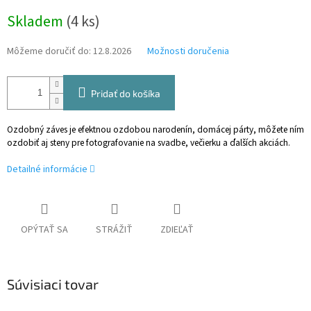
Jednotková
Skladem
(4 ks)
cena:
Môžeme doručiť do:
12.8.2026
Možnosti doručenia
Pridať do košíka
Ozdobný záves je efektnou ozdobou narodenín, domácej párty, môžete ním
ozdobiť aj steny pre fotografovanie na svadbe, večierku a ďalších akciách.
Detailné informácie
OPÝTAŤ SA
STRÁŽIŤ
ZDIEĽAŤ
Súvisiaci tovar