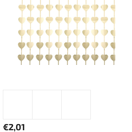
€2,01