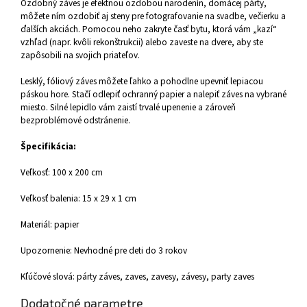
Ozdobný záves je efektnou ozdobou narodenín, domácej párty,
môžete ním ozdobiť aj steny pre fotografovanie na svadbe, večierku a
ďalších akciách. Pomocou neho zakryte časť bytu, ktorá vám „kazí“
vzhľad (napr. kvôli rekonštrukcii) alebo zaveste na dvere, aby ste
zapôsobili na svojich priateľov.
Lesklý, fóliový záves môžete ľahko a pohodlne upevniť lepiacou
páskou hore. Stačí odlepiť ochranný papier a nalepiť záves na vybrané
miesto. Silné lepidlo vám zaistí trvalé upenenie a zároveň
bezproblémové odstránenie.
Špecifikácia:
Veľkosť: 100 x 200 cm
Veľkosť balenia: 15 x 29 x 1 cm
Materiál: papier
Upozornenie: Nevhodné pre deti do 3 rokov
Kľúčové slová: párty záves, zaves, zavesy, závesy, party zaves
Dodatočné parametre