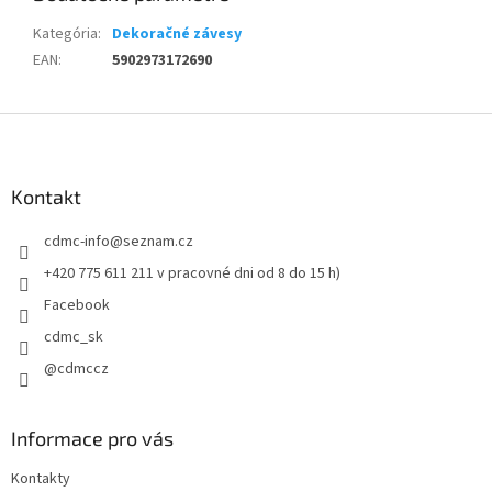
Kategória
:
Dekoračné závesy
EAN
:
5902973172690
Z
á
p
ä
Kontakt
t
cdmc-info
@
seznam.cz
i
e
+420 775 611 211 v pracovné dni od 8 do 15 h)
Facebook
cdmc_sk
@cdmccz
Informace pro vás
Kontakty