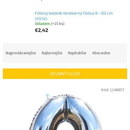
Fóliový balónik strieborný číslica 8 - 82 cm
(4514)
Skladem
(>15 ks)
€2,42
R
a
Najpredávanejšie
Najlacnejšie
Najdrahšie
Abecedne
d
e
n
OTVORIŤ FILTER
i
e
V
Kód:
1146857
p
ý
r
p
o
i
d
s
u
p
k
r
t