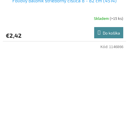
Fóliový balónik strieborný číslica 8 - 82 cm (4514)
Skladem
(>15 ks)
Do košíka
€2,42
Kód:
1146866