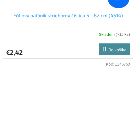
Fóliový balónik strieborný číslica 5 - 82 cm (4514)
Skladem
(>15 ks)
Do košíka
€2,42
Kód:
1146863