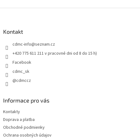
v
l
Z
á
á
d
p
a
ä
Kontakt
c
t
i
cdmc-info
@
seznam.cz
i
e
p
e
+420 775 611 211 v pracovné dni od 8 do 15 h)
r
Facebook
v
k
cdmc_sk
y
@cdmccz
v
ý
p
i
Informace pro vás
s
u
Kontakty
Doprava a platba
Obchodné podmienky
Ochrana osobných údajov