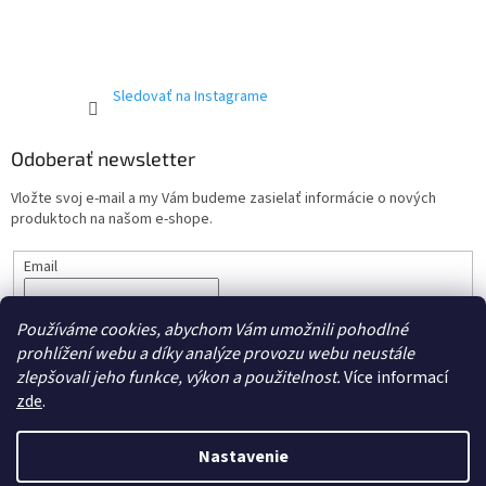
Sledovať na Instagrame
Odoberať newsletter
Vložte svoj e-mail a my Vám budeme zasielať informácie o nových
produktoch na našom e-shope.
Email
Vložením e-mailu súhlasíte s podmienkami ochrany
osobných
Používáme cookies, abychom Vám umožnili pohodlné
údajov.
prohlížení webu a díky analýze provozu webu neustále
PRIHLÁSIŤ SA
zlepšovali jeho funkce, výkon a použitelnost.
Více informací
zde
.
Nastavenie
Vytvoril Shoptet