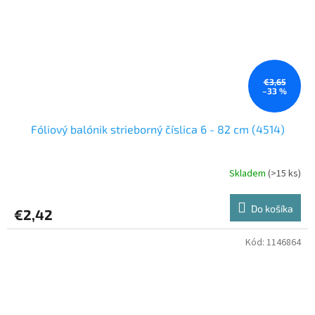
€3,65
–33 %
Fóliový balónik strieborný číslica 6 - 82 cm (4514)
Skladem
(>15 ks)
Do košíka
€2,42
Kód:
1146864