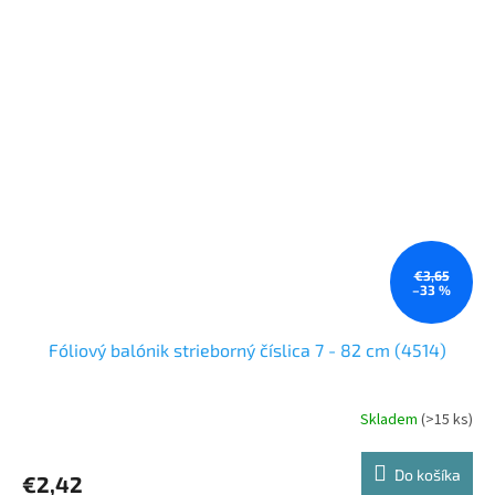
€3,65
–33 %
Fóliový balónik strieborný číslica 7 - 82 cm (4514)
Skladem
(>15 ks)
Do košíka
€2,42