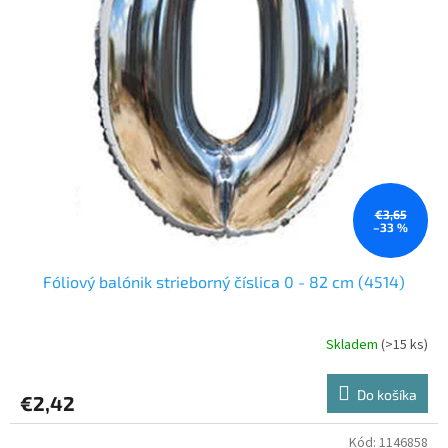
o
o
d
v
u
k
t
o
v
€3,65
–33 %
Fóliový balónik strieborný číslica 0 - 82 cm (4514)
Skladem
(>15 ks)
Do košíka
€2,42
Kód:
1146858