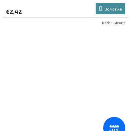
Do košíka
€2,42
Kód:
1146862
€3,65
–33 %