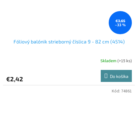
€3,65
–33 %
Fóliový balónik strieborný číslica 9 - 82 cm (4514)
Skladem
(>15 ks)
Do košíka
€2,42
Kód:
74861