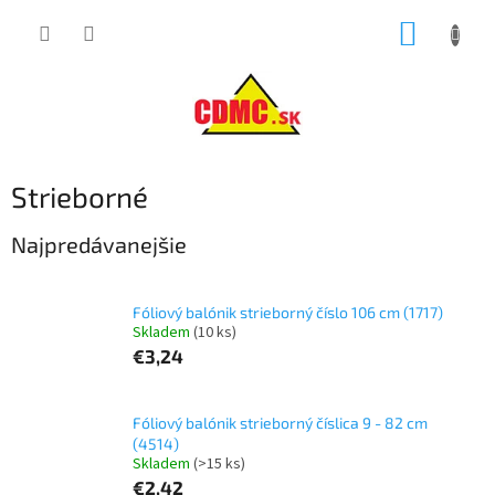
Prejsť
NÁKUP
na
obsah
KOŠÍK
Strieborné
Najpredávanejšie
Fóliový balónik strieborný číslo 106 cm (1717)
Skladem
(10 ks)
€3,24
Fóliový balónik strieborný číslica 9 - 82 cm
(4514)
Skladem
(>15 ks)
€2,42