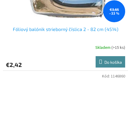
€3,65
–33 %
Fóliový balónik strieborný číslica 2 - 82 cm (4514)
Skladem
(>15 ks)
Do košíka
€2,42
Kód:
1146860