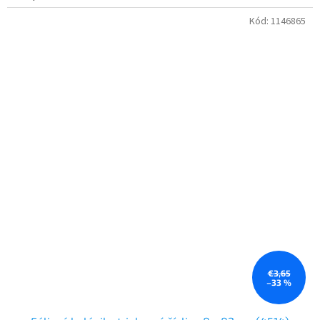
Kód:
1146865
€3,65
–33 %