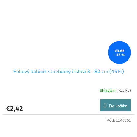
€3,65
–33 %
Fóliový balónik strieborný číslica 3 - 82 cm (4514)
Skladem
(>15 ks)
Do košíka
€2,42
Kód:
1146861