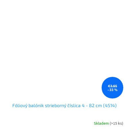
€3,65
–33 %
Fóliový balónik strieborný číslica 4 - 82 cm (4514)
Skladem
(>15 ks)