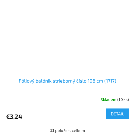
Fóliový balónik strieborný číslo 106 cm (1717)
Skladem
(10 ks)
DETAIL
€3,24
11
položiek celkom
O