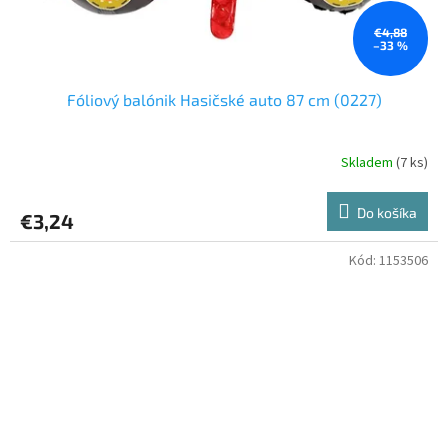
€4,88
–33 %
Fóliový balónik Hasičské auto 87 cm (0227)
Skladem
(7 ks)
Do košíka
€3,24
Kód:
1153506