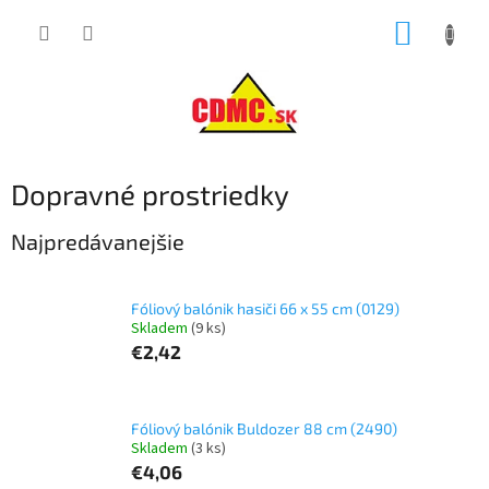
Prejsť
NÁKUP
na
obsah
KOŠÍK
Dopravné prostriedky
Najpredávanejšie
Fóliový balónik hasiči 66 x 55 cm (0129)
Skladem
(9 ks)
€2,42
Fóliový balónik Buldozer 88 cm (2490)
Skladem
(3 ks)
€4,06