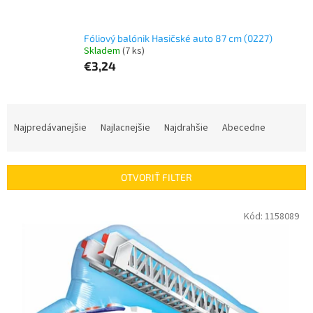
Fóliový balónik Hasičské auto 87 cm (0227)
Skladem
(7 ks)
€3,24
R
a
Najpredávanejšie
Najlacnejšie
Najdrahšie
Abecedne
d
e
n
OTVORIŤ FILTER
i
e
V
Kód:
1158089
p
ý
r
p
o
i
d
s
u
p
k
r
t