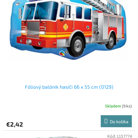
o
o
d
v
u
k
t
o
v
Fóliový balónik hasiči 66 x 55 cm (0129)
Skladem
(9 ks)
Do košíka
€2,42
Kód:
1157774