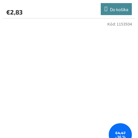
Do košíka
€2,83
Kód:
1153504
€4,47
–36 %