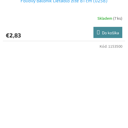
Fóliový balónik Lietadlo žlté 81 cm (0258)
Skladem
(7 ks)
Do košíka
€2,83
Kód:
1153500