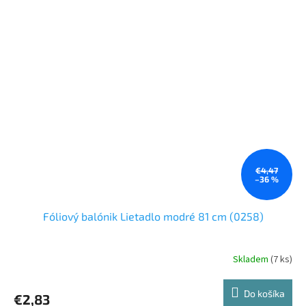
€4,47
–36 %
Fóliový balónik Lietadlo modré 81 cm (0258)
Skladem
(7 ks)
Do košíka
€2,83