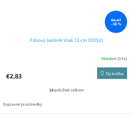
€4,47
–36 %
Fóliový balónik Vlak 72 cm (0050)
Skladem
(3 ks)
Do košíka
€2,83
10
položiek celkom
O
v
l
Dopravné prostriedky
á
d
Z
a
á
c
p
i