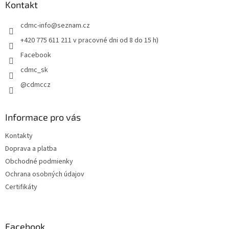
ä
Kontakt
e
t
p
cdmc-info
@
seznam.cz
i
r
v
e
+420 775 611 211 v pracovné dni od 8 do 15 h)
k
Facebook
y
v
cdmc_sk
ý
@cdmccz
p
i
s
u
Informace pro vás
Kontakty
Doprava a platba
Obchodné podmienky
Ochrana osobných údajov
Certifikáty
Facebook