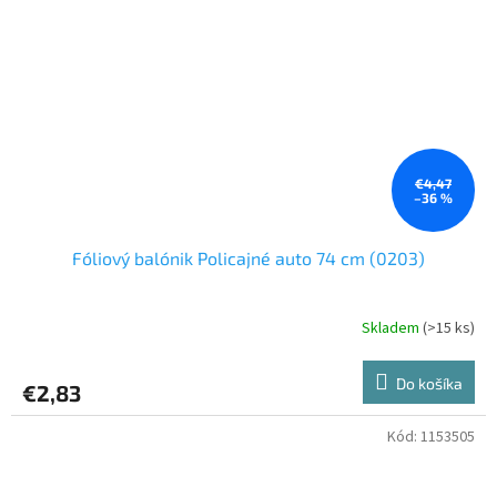
€4,47
–36 %
Fóliový balónik Policajné auto 74 cm (0203)
Skladem
(>15 ks)
Do košíka
€2,83
Kód:
1153505