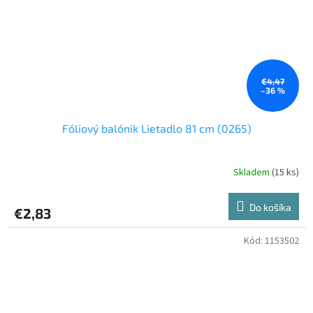
€4,47
–36 %
Fóliový balónik Lietadlo 81 cm (0265)
Skladem
(15 ks)
Do košíka
€2,83
Kód:
1153502