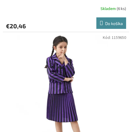
Skladem
(6 ks)
Do košíka
€20,46
Kód:
1159650