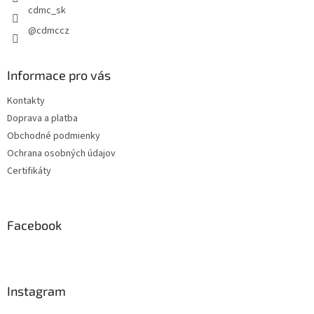
k
cdmc_sk
y
@cdmccz
v
ý
p
i
Informace pro vás
s
u
Kontakty
Doprava a platba
Obchodné podmienky
Ochrana osobných údajov
Certifikáty
Facebook
Instagram