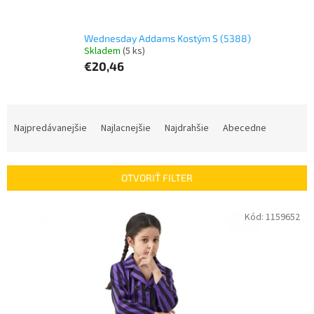
Wednesday Addams Kostým S (5388)
Skladem
(5 ks)
€20,46
R
a
Najpredávanejšie
Najlacnejšie
Najdrahšie
Abecedne
d
e
n
OTVORIŤ FILTER
i
e
V
Kód:
1159652
p
ý
r
p
o
i
d
s
u
p
k
r
t