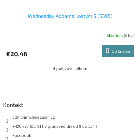
Wednesday Addams Kostým S (5395)
Skladem
(6 ks)
Do košíka
€20,46
6
položiek celkom
O
v
l
Z
á
á
d
p
a
ä
Kontakt
c
t
i
cdmc-info
@
seznam.cz
i
e
p
e
+420 775 611 211 v pracovné dni od 8 do 15 h)
r
Facebook
v