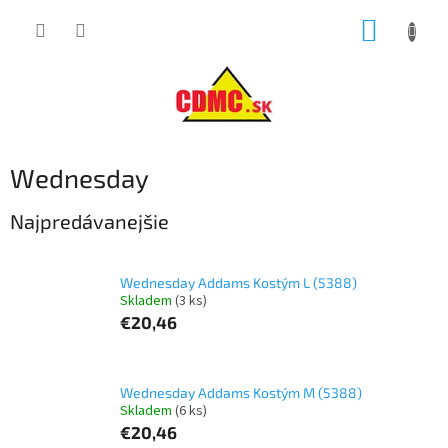
Prejsť
NÁKUP
na
obsah
KOŠÍK
Wednesday
Najpredávanejšie
Wednesday Addams Kostým L (5388)
Skladem
(3 ks)
€20,46
Wednesday Addams Kostým M (5388)
Skladem
(6 ks)
€20,46