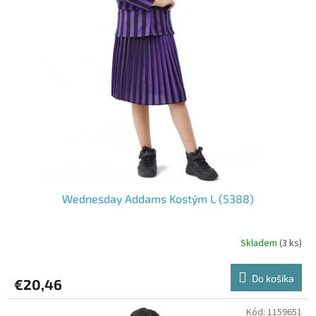
o
o
d
v
u
k
t
o
v
Wednesday Addams Kostým L (5388)
Skladem
(3 ks)
Do košíka
€20,46
Kód:
1159651