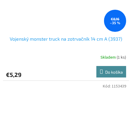
€8,16
–35 %
Vojenský monster truck na zotrvačník 14 cm A (3937)
Skladem
(1 ks)
Do košíka
€5,29
Kód:
1153439