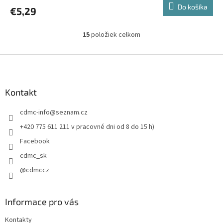
Do košíka
€5,29
15
položiek celkom
O
v
l
Z
á
á
d
p
a
ä
Kontakt
c
t
i
cdmc-info
@
seznam.cz
i
e
p
e
+420 775 611 211 v pracovné dni od 8 do 15 h)
r
Facebook
v
k
cdmc_sk
y
@cdmccz
v
ý
p
i
Informace pro vás
s
u
Kontakty