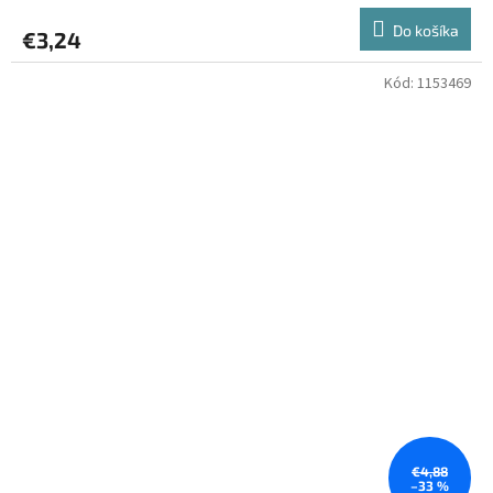
Do košíka
€3,24
Kód:
1153469
€4,88
–33 %