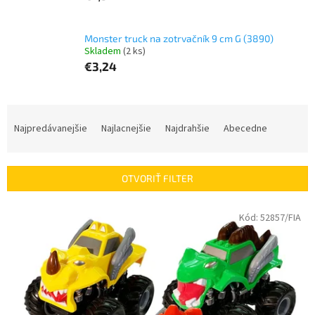
Monster truck na zotrvačník 9 cm G (3890)
Skladem
(2 ks)
€3,24
R
a
Najpredávanejšie
Najlacnejšie
Najdrahšie
Abecedne
d
e
n
OTVORIŤ FILTER
i
e
V
Kód:
52857/FIA
p
ý
r
p
o
i
d
s
u
p
k
r
t