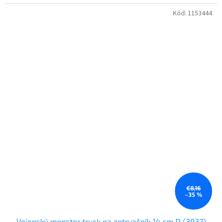
Kód:
1153444
€8,16
–35 %
Vojenský monster truck na zotrvačník 14 cm D (3937)