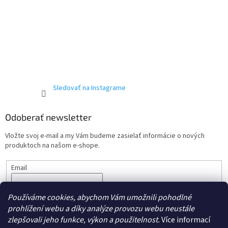
Sledovať na Instagrame
Odoberať newsletter
Vložte svoj e-mail a my Vám budeme zasielať informácie o nových
produktoch na našom e-shope.
Email
Vložením e-mailu súhlasíte s podmienkami ochrany
osobných
Používáme cookies, abychom Vám umožnili pohodlné
údajov.
prohlížení webu a díky analýze provozu webu neustále
PRIHLÁSIŤ SA
zlepšovali jeho funkce, výkon a použitelnost.
Více informací