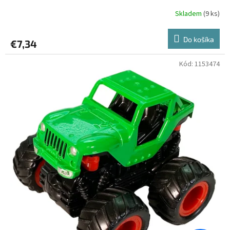
Skladem
(9 ks)
Do košíka
€7,34
Kód:
1153474