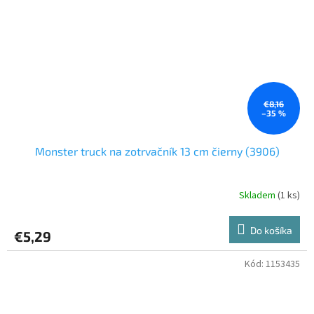
€8,16
–35 %
Monster truck na zotrvačník 13 cm čierny (3906)
Skladem
(1 ks)
Do košíka
€5,29
Kód:
1153435