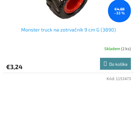
€4,88
–33 %
Monster truck na zotrvačník 9 cm G (3890)
Skladem
(2 ks)
Do košíka
€3,24
Kód:
1153473