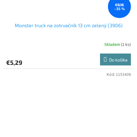
€8,16
–35 %
Monster truck na zotrvačník 13 cm zelený (3906)
Skladem
(1 ks)
Do košíka
€5,29
Kód:
1153436