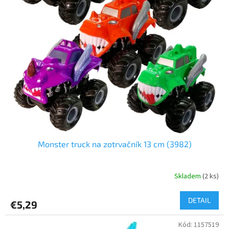
o
o
d
v
u
k
t
o
v
Monster truck na zotrvačník 13 cm (3982)
Skladem
(2 ks)
DETAIL
€5,29
Kód:
1157519