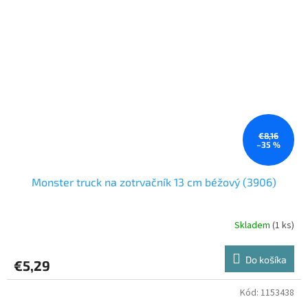
€8,16
–35 %
Monster truck na zotrvačník 13 cm béžový (3906)
Skladem
(1 ks)
Do košíka
€5,29
Kód:
1153438