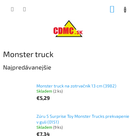
Prejsť
NÁKUP
na
obsah
KOŠÍK
Monster truck
Najpredávanejšie
Monster truck na zotrvačník 13 cm (3982)
Skladem
(2 ks)
€5,29
Zúru 5 Surprise Toy Monster Trucks prekvapenie
v guli (0151)
Skladem
(9 ks)
€7,34