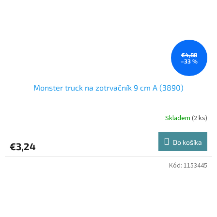
€4,88
–33 %
Monster truck na zotrvačník 9 cm A (3890)
Skladem
(2 ks)
Do košíka
€3,24
Kód:
1153445