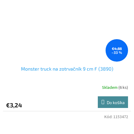
€4,88
–33 %
Monster truck na zotrvačník 9 cm F (3890)
Skladem
(6 ks)
Do košíka
€3,24
Kód:
1153472