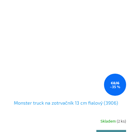
€8,16
–35 %
Monster truck na zotrvačník 13 cm fialový (3906)
Skladem
(2 ks)