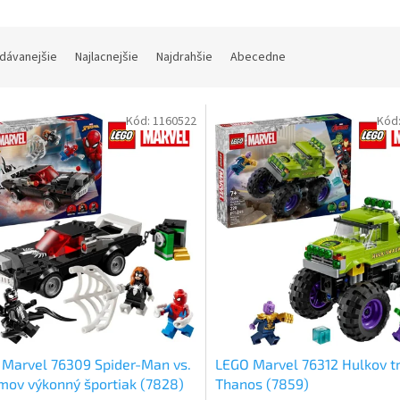
dávanejšie
Najlacnejšie
Najdrahšie
Abecedne
Kód:
1160522
Kód
Marvel 76309 Spider-Man vs.
LEGO Marvel 76312 Hulkov tr
ov výkonný športiak (7828)
Thanos (7859)