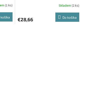
goblin (0295)
dem
(1 ks)
Skladem
(2 ks)
 košíka
Do košíka
€28,66