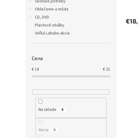
Školské potreby
Oblečenie a móda
CD, DVD
€18
Plastové obálky
Veľká Labubu akcia
Cena
€
18
€
31
Na sklade
4
Akcia
0