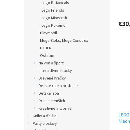
Lego Botanicals
Lego Friends
Lego Minecraft
€30
Lego Pokémon
Playmobil
Mega Bloks, Mega Construx
BAUER
Ostatné
Na von a šport
Interaktívne hračky
Drevené hračky
Detské role a profesie
Detská izba
Pre najmenších
Kreatívne a tvorivé
LEGO
Knihy a ďalšie ...
Mach
Párty a oslavy
(7927