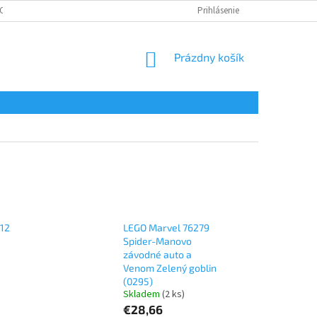
CHRANA OSOBNÝCH ÚDAJOV
CERTIFIKÁTY
Prihlásenie
NÁKUPNÝ
Prázdny košík
KOŠÍK
12
LEGO Marvel 76279
Spider-Manovo
závodné auto a
Venom Zelený goblin
(0295)
Skladem
(2 ks)
€28,66