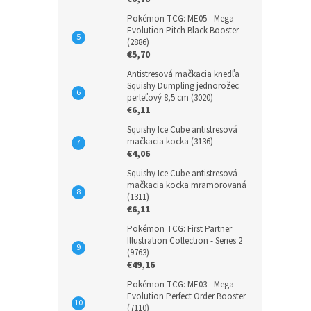
Pokémon TCG: ME05 - Mega
Evolution Pitch Black Booster
(2886)
€5,70
Antistresová mačkacia knedľa
Squishy Dumpling jednorožec
perleťový 8,5 cm (3020)
€6,11
Squishy Ice Cube antistresová
mačkacia kocka (3136)
€4,06
Squishy Ice Cube antistresová
mačkacia kocka mramorovaná
(1311)
€6,11
Pokémon TCG: First Partner
Illustration Collection - Series 2
(9763)
€49,16
Pokémon TCG: ME03 - Mega
Evolution Perfect Order Booster
(7110)