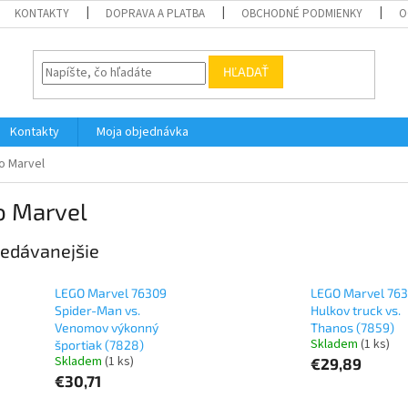
KONTAKTY
DOPRAVA A PLATBA
OBCHODNÉ PODMIENKY
O
HĽADAŤ
Kontakty
Moja objednávka
o Marvel
o Marvel
edávanejšie
LEGO Marvel 76309
LEGO Marvel 763
Spider-Man vs.
Hulkov truck vs.
Venomov výkonný
Thanos (7859)
Skladem
(1 ks)
športiak (7828)
Skladem
(1 ks)
€29,89
€30,71