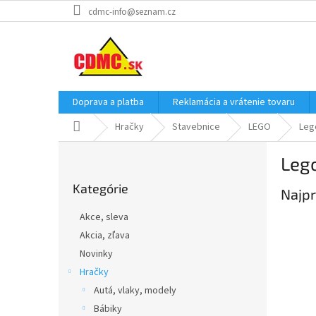
Prejsť
cdmc-info@seznam.cz
na
obsah
Doprava a platba
Reklamácia a vrátenie tovaru
Domov
Hračky
Stavebnice
LEGO
Leg
B
Leg
o
Preskočiť
č
Kategórie
kategórie
Najpr
n
ý
Akce, sleva
p
Akcia, zľava
a
Novinky
n
e
Hračky
l
Autá, vlaky, modely
Bábiky