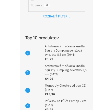
Novinka
0
ROZBALIŤ FILTER
Top 10 produktov
Antistresová mačkacia knedľa
Squishy Dumpling perleťová
svietiaca 8,5 cm (3044)
€5,29
Antistresová mačkacia knedľa
Squishy Dumpling zvieratko 8,5
cm (3402)
€4,06
Monopoly Cheaters edition CZ
(1457)
€16,36
Prívesok na kľúče CatNap 7 cm
(0567)
€0,78