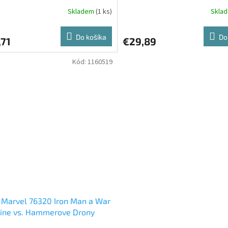
Skladem
(1 ks)
Skla
Do košíka
Do
,71
€29,89
Kód:
1160519
 Marvel 76320 Iron Man a War
ine vs. Hammerove Drony
)