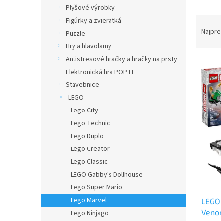
Plyšové výrobky
R
Figúrky a zvieratká
a
Najpre
Puzzle
d
Hry a hlavolamy
e
Antistresové hračky a hračky na prsty
V
n
Elektronická hra POP IT
ý
i
p
e
Stavebnice
i
p
LEGO
s
r
Lego City
p
o
Lego Technic
r
d
Lego Duplo
o
u
d
Lego Creator
k
u
t
Lego Classic
k
o
LEGO Gabby's Dollhouse
t
v
Lego Super Mario
o
Lego Marvel
LEGO 
v
Venom
Lego Ninjago