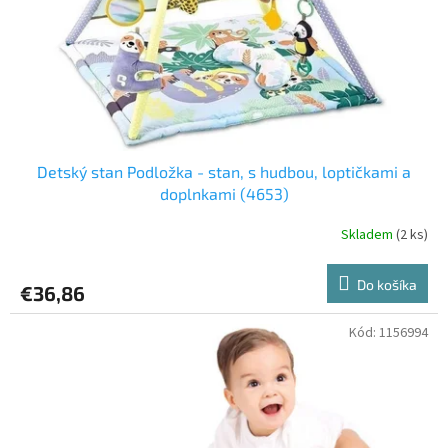
o
v
Detský stan Podložka - stan, s hudbou, loptičkami a
doplnkami (4653)
Skladem
(2 ks)
Do košíka
€36,86
Kód:
1156994