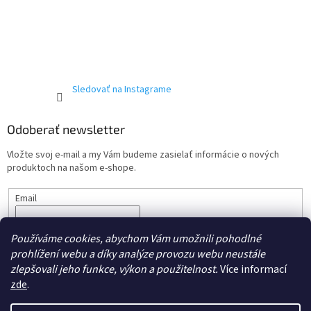
Sledovať na Instagrame
Odoberať newsletter
Vložte svoj e-mail a my Vám budeme zasielať informácie o nových
produktoch na našom e-shope.
Email
Vložením e-mailu súhlasíte s podmienkami ochrany
osobných
Používáme cookies, abychom Vám umožnili pohodlné
údajov.
prohlížení webu a díky analýze provozu webu neustále
PRIHLÁSIŤ SA
zlepšovali jeho funkce, výkon a použitelnost.
Více informací
zde
.