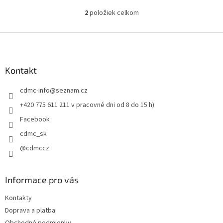
2
položiek celkom
O
v
l
Z
á
á
d
p
a
ä
Kontakt
c
t
i
cdmc-info
@
seznam.cz
i
e
p
e
+420 775 611 211 v pracovné dni od 8 do 15 h)
r
Facebook
v
k
cdmc_sk
y
@cdmccz
v
ý
p
i
Informace pro vás
s
u
Kontakty
Doprava a platba