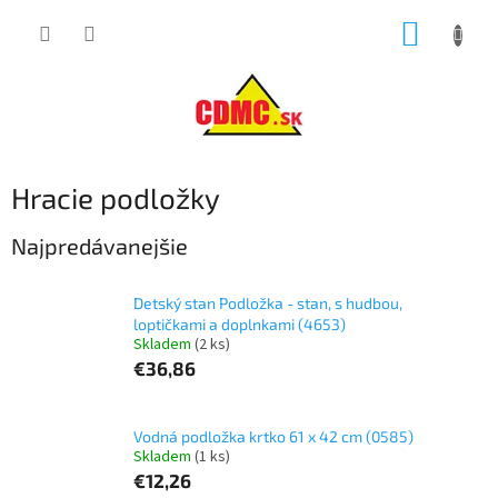
Prejsť
NÁKUP
na
obsah
KOŠÍK
Hracie podložky
Najpredávanejšie
Detský stan Podložka - stan, s hudbou,
loptičkami a doplnkami (4653)
Skladem
(2 ks)
€36,86
Vodná podložka krtko 61 x 42 cm (0585)
Skladem
(1 ks)
€12,26