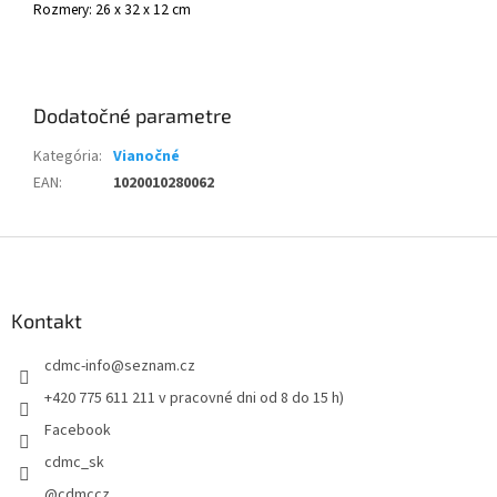
Rozmery: 26 x 32 x 12 cm
Dodatočné parametre
Kategória
:
Vianočné
EAN
:
1020010280062
Z
á
p
ä
Kontakt
t
cdmc-info
@
seznam.cz
i
e
+420 775 611 211 v pracovné dni od 8 do 15 h)
Facebook
cdmc_sk
@cdmccz