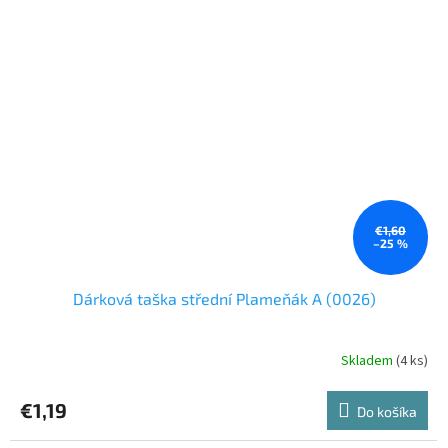
€1,60
–25 %
Dárková taška střední Plameňák A (0026)
Skladem
(4 ks)
€1,19
Do košíka