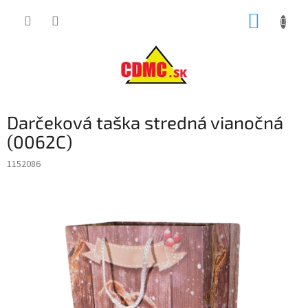
Prejsť
NÁKUP
na
obsah
KOŠÍK
Darčeková taška stredná vianočná
(0062C)
1152086