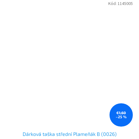
Kód:
1145005
€1,60
–25 %
Dárková taška střední Plameňák B (0026)