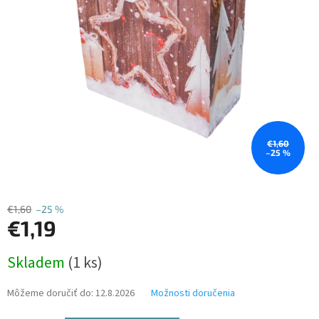
€1,60
–25 %
€1,60
–25 %
€1,19
Jednotková
Skladem
(1 ks)
cena:
Môžeme doručiť do:
12.8.2026
Možnosti doručenia