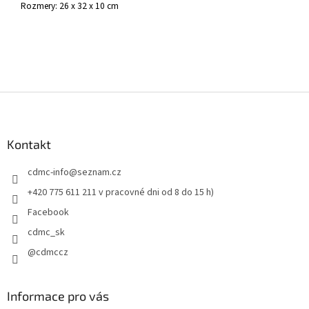
Rozmery: 26 x 32 x 10 cm
Z
á
p
ä
Kontakt
t
cdmc-info
@
seznam.cz
i
e
+420 775 611 211 v pracovné dni od 8 do 15 h)
Facebook
cdmc_sk
@cdmccz
Informace pro vás