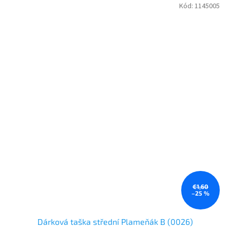
Kód:
1145005
€1,60
–25 %
Dárková taška střední Plameňák B (0026)