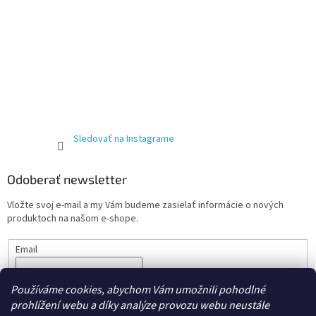
Sledovať na Instagrame
Odoberať newsletter
Vložte svoj e-mail a my Vám budeme zasielať informácie o nových
produktoch na našom e-shope.
Email
Vložením e-mailu súhlasíte s podmienkami ochrany
osobných
Používáme cookies, abychom Vám umožnili pohodlné
údajov.
prohlížení webu a díky analýze provozu webu neustále
PRIHLÁSIŤ SA