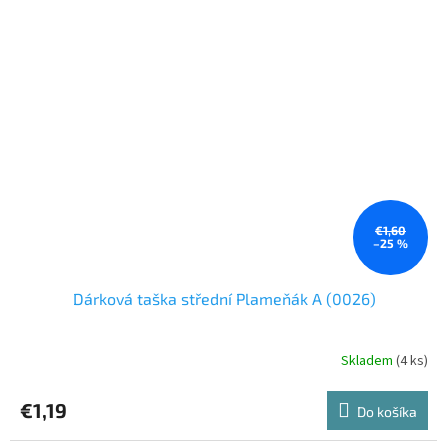
€1,60
–25 %
Dárková taška střední Plameňák A (0026)
Skladem
(4 ks)
€1,19
Do košíka