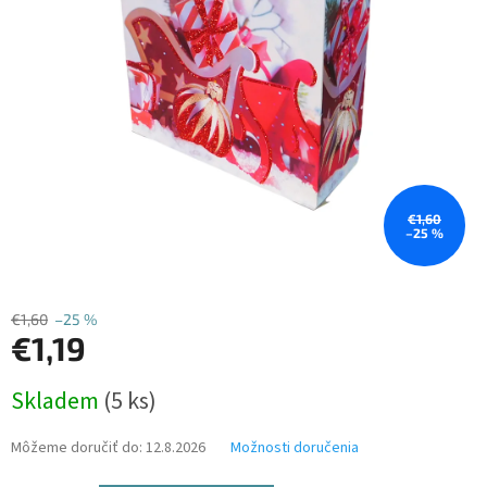
€1,60
–25 %
€1,60
–25 %
€1,19
Jednotková
Skladem
(5 ks)
cena:
Môžeme doručiť do:
12.8.2026
Možnosti doručenia