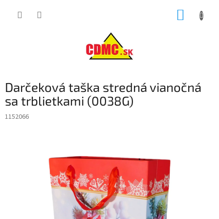
Prejsť
NÁKUP
na
obsah
KOŠÍK
Darčeková taška stredná vianočná
sa trblietkami (0038G)
1152066