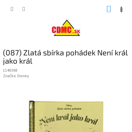
Prejsť
NÁKUP
na
obsah
KOŠÍK
(087) Zlatá sbírka pohádek Není král
jako král
1148368
Značka:
Disney