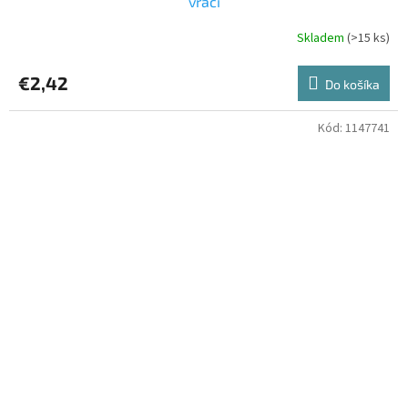
vrací
Skladem
(>15 ks)
€2,42
Do košíka
Kód:
1147741