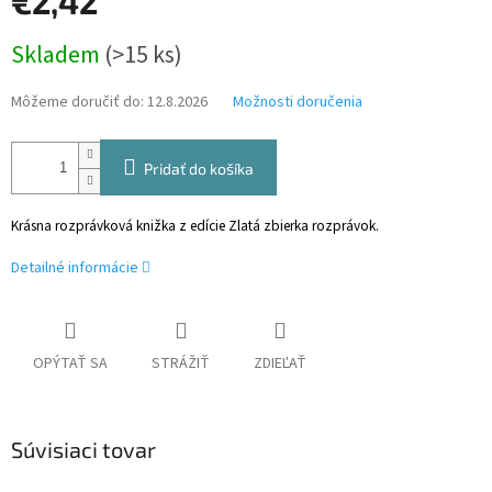
€2,42
Jednotková
Skladem
(>15 ks)
cena:
Môžeme doručiť do:
12.8.2026
Možnosti doručenia
Pridať do košíka
Krásna rozprávková knižka z edície Zlatá zbierka rozprávok.
Detailné informácie
OPÝTAŤ SA
STRÁŽIŤ
ZDIEĽAŤ
Súvisiaci tovar