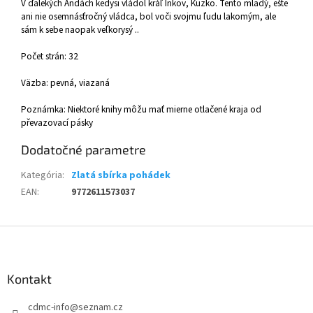
V ďalekých Andách kedysi vládol kráľ Inkov, Kuzko. Tento mladý, ešte
ani nie osemnásťročný vládca, bol voči svojmu ľudu lakomým, ale
sám k sebe naopak veľkorysý ..
Počet strán: 32
Väzba: pevná, viazaná
Poznámka: Niektoré knihy môžu mať mierne otlačené kraja od
převazovací pásky
Dodatočné parametre
Kategória
:
Zlatá sbírka pohádek
EAN
:
9772611573037
Z
á
p
ä
Kontakt
t
cdmc-info
@
seznam.cz
i