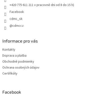
e
+420 775 611 211 v pracovné dni od 8 do 15 h)
Facebook
cdmc_sk
@cdmccz
Informace pro vás
Kontakty
Doprava a platba
Obchodné podmienky
Ochrana osobných údajov
Certifikáty
Facebook