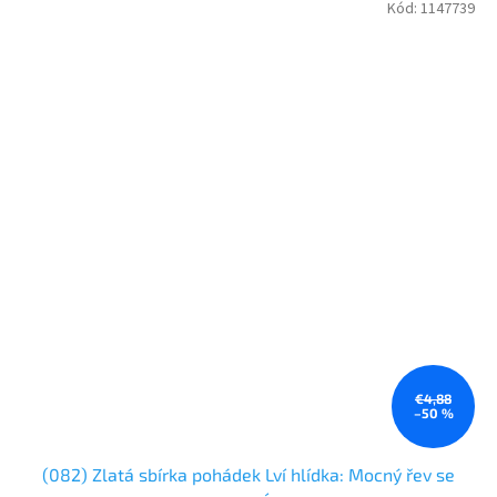
Kód:
1147739
€4,88
–50 %
(082) Zlatá sbírka pohádek Lví hlídka: Mocný řev se