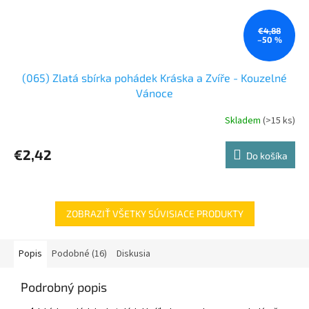
€4,88
–50 %
(065) Zlatá sbírka pohádek Kráska a Zvíře - Kouzelné
Vánoce
Skladem
(>15 ks)
€2,42
Do košíka
ZOBRAZIŤ VŠETKY SÚVISIACE PRODUKTY
Popis
Podobné (16)
Diskusia
Podrobný popis