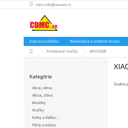
Prejsť
cdmc-info@seznam.cz
na
obsah
Doprava a platba
Reklamácia a vrátenie tovaru
Domov
Predávané značky
XIAOZHEN
B
XIA
o
Preskočiť
č
Kategórie
kategórie
n
Žiadne 
ý
Akce, sleva
p
Akcia, zľava
a
Novinky
n
e
Hračky
l
Knihy a ďalšie ...
Párty a oslavy