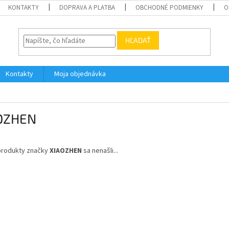
KONTAKTY
DOPRAVA A PLATBA
OBCHODNÉ PODMIENKY
O
HĽADAŤ
Kontakty
Moja objednávka
OZHEN
produkty značky
XIAOZHEN
sa nenašli...