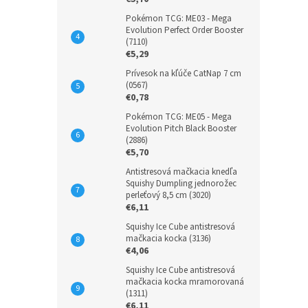
Pokémon TCG: ME03 - Mega
Evolution Perfect Order Booster
(7110)
€5,29
Prívesok na kľúče CatNap 7 cm
(0567)
€0,78
Pokémon TCG: ME05 - Mega
Evolution Pitch Black Booster
(2886)
€5,70
Antistresová mačkacia knedľa
Squishy Dumpling jednorožec
perleťový 8,5 cm (3020)
€6,11
Squishy Ice Cube antistresová
mačkacia kocka (3136)
€4,06
Squishy Ice Cube antistresová
mačkacia kocka mramorovaná
(1311)
€6,11