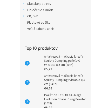
Školské potreby
Oblečenie a móda
CD, DVD
Plastové obálky
Veľká Labubu akcia
Top 10 produktov
Antistresová mačkacia knedľa
Squishy Dumpling perleťová
svietiaca 8,5 cm (3044)
€5,29
Antistresová mačkacia knedľa
Squishy Dumpling zvieratko 8,5
cm (3402)
€4,06
Pokémon TCG: ME04 - Mega
Evolution Chaos Rising Booster
(1032)
€5,70