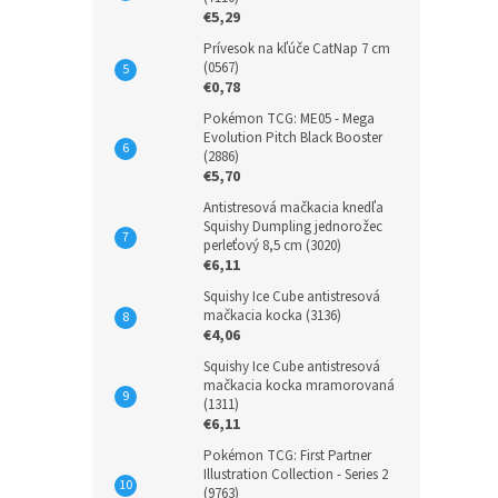
€5,29
Prívesok na kľúče CatNap 7 cm
(0567)
€0,78
Pokémon TCG: ME05 - Mega
Evolution Pitch Black Booster
(2886)
€5,70
Antistresová mačkacia knedľa
Squishy Dumpling jednorožec
perleťový 8,5 cm (3020)
€6,11
Squishy Ice Cube antistresová
mačkacia kocka (3136)
€4,06
Squishy Ice Cube antistresová
mačkacia kocka mramorovaná
(1311)
€6,11
Pokémon TCG: First Partner
Illustration Collection - Series 2
(9763)