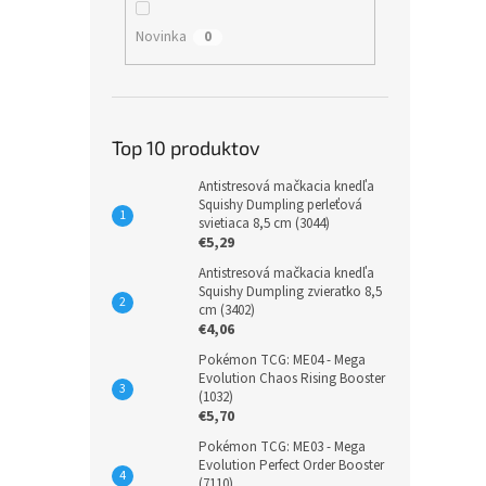
Novinka
0
Top 10 produktov
Antistresová mačkacia knedľa
Squishy Dumpling perleťová
svietiaca 8,5 cm (3044)
€5,29
Antistresová mačkacia knedľa
Squishy Dumpling zvieratko 8,5
cm (3402)
€4,06
Pokémon TCG: ME04 - Mega
Evolution Chaos Rising Booster
(1032)
€5,70
Pokémon TCG: ME03 - Mega
Evolution Perfect Order Booster
(7110)