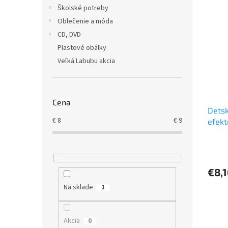
i
p
Školské potreby
s
r
Oblečenie a móda
p
o
r
d
CD, DVD
o
u
Plastové obálky
d
k
Veľká Labubu akcia
u
t
k
o
t
v
o
Cena
Detsk
v
€
8
€
9
efekt
€8,1
Na sklade
1
Akcia
0