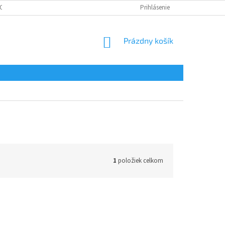
CHRANA OSOBNÝCH ÚDAJOV
CERTIFIKÁTY
Prihlásenie
NÁKUPNÝ
Prázdny košík
KOŠÍK
1
položiek celkom