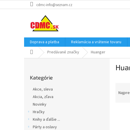
Prejsť
cdmc-info@seznam.cz
na
obsah
Doprava a platba
Reklamácia a vrátenie tovaru
Domov
Predávané značky
Huanger
B
Hua
o
Preskočiť
č
Kategórie
kategórie
n
R
ý
Akce, sleva
a
p
Najpre
Akcia, zľava
d
a
Novinky
e
n
V
n
e
Hračky
ý
i
l
Knihy a ďalšie ...
p
e
Párty a oslavy