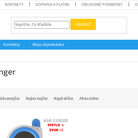
KONTAKTY
DOPRAVA A PLATBA
OBCHODNÉ PODMIENKY
O
HĽADAŤ
Kontakty
Moja objednávka
nger
dávanejšie
Najlacnejšie
Najdrahšie
Abecedne
Kód:
1158205