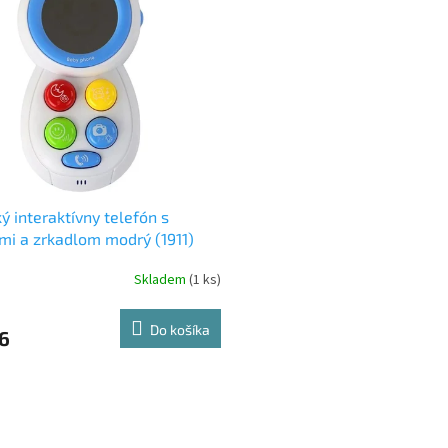
ý interaktívny telefón s
mi a zrkadlom modrý (1911)
Skladem
(1 ks)
Do košíka
6
O
v
l
á