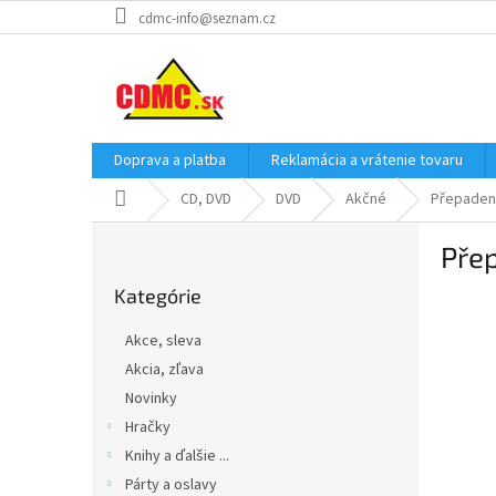
Prejsť
cdmc-info@seznam.cz
na
obsah
Doprava a platba
Reklamácia a vrátenie tovaru
Domov
CD, DVD
DVD
Akčné
Přepadení
B
Přep
o
Preskočiť
č
Kategórie
kategórie
n
ý
Akce, sleva
p
Akcia, zľava
a
Novinky
n
e
Hračky
l
Knihy a ďalšie ...
Párty a oslavy