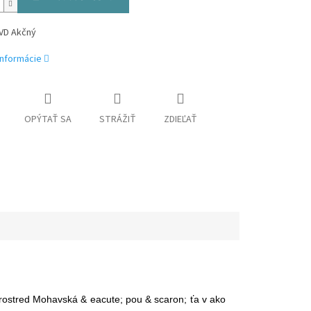
DVD Akčný
informácie
OPÝTAŤ SA
STRÁŽIŤ
ZDIEĽAŤ
prostred Mohavská & eacute; pou & scaron; ťa v ako