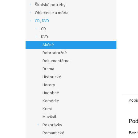
Školské potreby
Oblečenie a móda
CD, DVD
CD
DVD
Akčné
Dobrodružné
Dokumentárne
Drama
Historické
Horory
Hudobné
Popi
Komédie
Krimi
Muzikál
Pod
Rozprávky
Romantické
Bez 