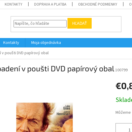
KONTAKTY
DOPRAVA A PLATBA
OBCHODNÉ PODMIENKY
O
HĽADAŤ
Kontakty
Moja objednávka
 v poušti DVD papírový obal
adení v poušti DVD papírový obal
100799
€0,
Jednotk
Skla
cena:
Môžeme d