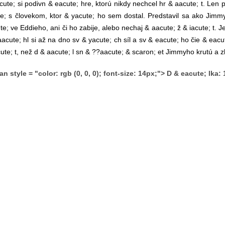
cute; si podivn & eacute; hre, ktorú nikdy nechcel hr & aacute; t. Len 
te; s človekom, ktor & yacute; ho sem dostal. Predstavil sa ako Jimmy
te; ve Eddieho, ani či ho zabije, alebo nechaj & aacute; ž & iacute; t. J
aacute; hl si až na dno sv & yacute; ch síl a sv & eacute; ho čie & eac
cute; t, než d & aacute; l sn & ??aacute; & scaron; et Jimmyho krutú a 
an style = "color: rgb (0, 0, 0); font-size: 14px;"> D & eacute; lka: