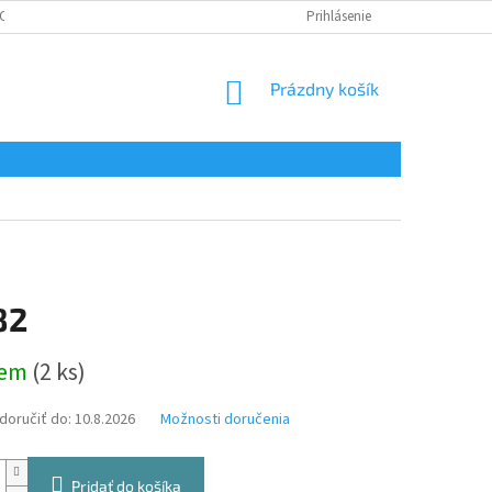
CHRANA OSOBNÝCH ÚDAJOV
CERTIFIKÁTY
Prihlásenie
NÁKUPNÝ
Prázdny košík
KOŠÍK
82
ová
dem
(2 ks)
oručiť do:
10.8.2026
Možnosti doručenia
Pridať do košíka