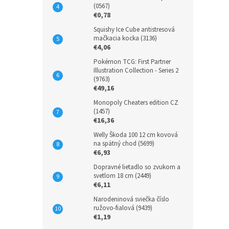
(0567)
€0,78
Squishy Ice Cube antistresová
mačkacia kocka (3136)
€4,06
Pokémon TCG: First Partner
Illustration Collection - Series 2
(9763)
€49,16
Monopoly Cheaters edition CZ
(1457)
€16,36
Welly Škoda 100 12 cm kovová
na spätný chod (5699)
€6,93
Dopravné lietadlo so zvukom a
svetlom 18 cm (2449)
€6,11
Narodeninová sviečka číslo
ružovo-fialová (9439)
€1,19