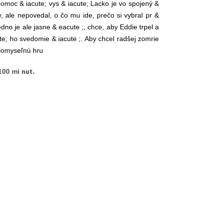
pomoc & iacute; vys & iacute; Lacko je vo spojený &
, ale nepovedal, o čo mu ide, prečo si vybral pr &
edno je ale jasne & eacute ;, chce, aby Eddie trpel a
ute; ho svedomie & iacute ;. Aby chcel radšej zomrie
zlomyseľnú hru
nut.
 100 mi