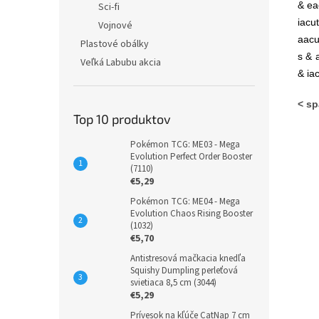
& ea
Sci-fi
iacu
Vojnové
aacu
Plastové obálky
s & 
Veľká Labubu akcia
& ia
< sp
Top 10 produktov
Pokémon TCG: ME03 - Mega
Evolution Perfect Order Booster
(7110)
€5,29
Pokémon TCG: ME04 - Mega
Evolution Chaos Rising Booster
(1032)
€5,70
Antistresová mačkacia knedľa
Squishy Dumpling perleťová
svietiaca 8,5 cm (3044)
€5,29
Prívesok na kľúče CatNap 7 cm