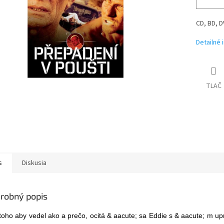
CD, BD, 
Detailné 
TLAČ
s
Diskusia
robný popis
toho aby vedel ako a prečo, ocitá & aacute; sa Eddie s & aacute; m u