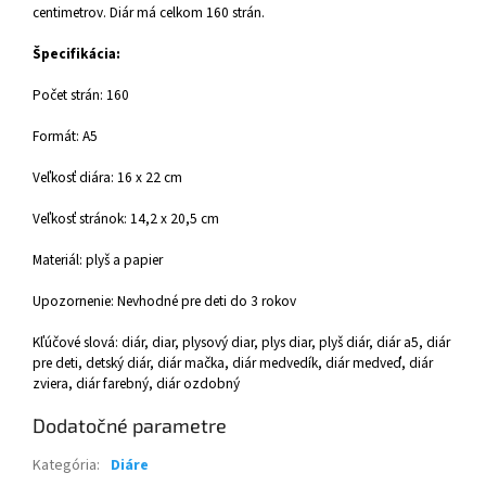
centimetrov. Diár má celkom 160 strán.
Špecifikácia:
Počet strán: 160
Formát: A5
Veľkosť diára: 16 x 22 cm
Veľkosť stránok: 14,2 x 20,5 cm
Materiál: plyš a papier
Upozornenie: Nevhodné pre deti do 3 rokov
Kľúčové slová: diár, diar, plysový diar, plys diar, plyš diár, diár a5, diár
pre deti, detský diár, diár mačka, diár medvedík, diár medveď, diár
zviera, diár farebný, diár ozdobný
Dodatočné parametre
Kategória
:
Diáre