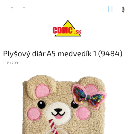
Prejsť
NÁKUP
na
obsah
KOŠÍK
Plyšový diár A5 medvedík 1 (9484)
1161209