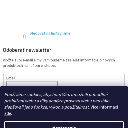
Sledovať na Instagrame
Odoberať newsletter
Vložte svoj e-mail a my Vám budeme zasielať informácie o nových
produktoch na našom e-shope.
Email
Vložením e-mailu súhlasíte s podmienkami ochrany
osobných
Používáme cookies, abychom Vám umožnili pohodlné
údajov.
prohlížení webu a díky analýze provozu webu neustále
PRIHLÁSIŤ SA
zlepšovali jeho funkce, výkon a použitelnost.
Více informací
zde
.