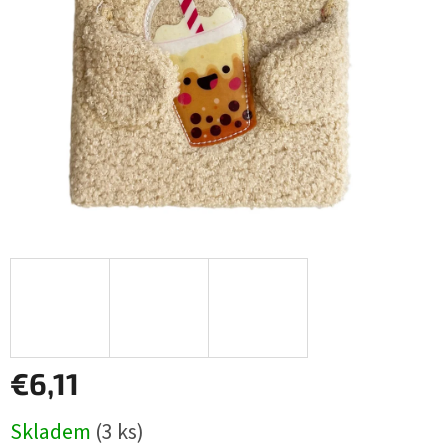
€6,11
Jednotková
Skladem
(3 ks)
cena: