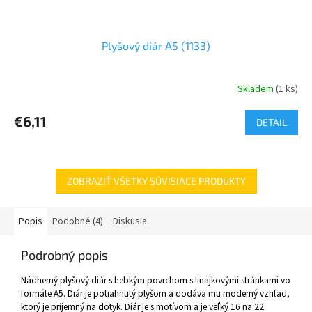
Plyšový diár A5 (1133)
Skladem
(1 ks)
€6,11
DETAIL
ZOBRAZIŤ VŠETKY SÚVISIACE PRODUKTY
Popis
Podobné (4)
Diskusia
Podrobný popis
Nádherný plyšový diár s hebkým povrchom s linajkovými stránkami vo
formáte A5. Diár je potiahnutý plyšom a dodáva mu moderný vzhľad,
ktorý je príjemný na dotyk. Diár je s motívom a je veľký 16 na 22