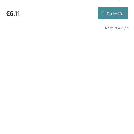
€6,11
Do košíka
Kód:
70438/7