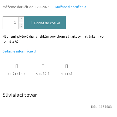
Môžeme doručiť do:
12.8.2026
Možnosti doručenia
Pridať do košíka
Nádherný plyšový diár s hebkým povrchom s linajkovými stránkami vo
formáte A5.
Detailné informácie
OPÝTAŤ SA
STRÁŽIŤ
ZDIEĽAŤ
Súvisiaci tovar
Kód:
1157983