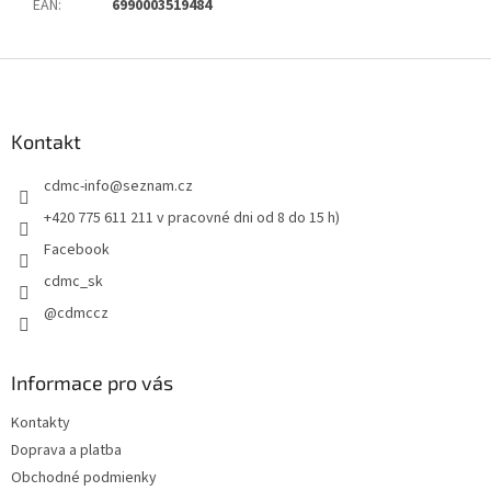
EAN
:
6990003519484
Z
á
p
ä
Kontakt
t
cdmc-info
@
seznam.cz
i
e
+420 775 611 211 v pracovné dni od 8 do 15 h)
Facebook
cdmc_sk
@cdmccz
Informace pro vás
Kontakty
Doprava a platba
Obchodné podmienky