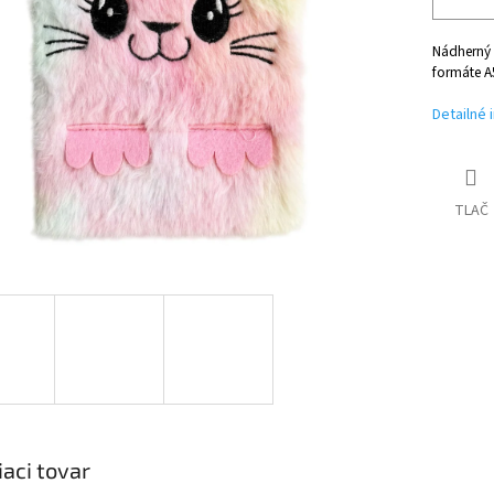
Nádherný 
formáte A
Detailné 
TLAČ
iaci tovar