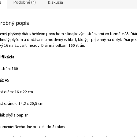
s
Podobné (4)
Diskusia
robný popis
rný plyšový diár s hebkým povrchom s linajkovými stránkami vo formáte A5. Diár
hnutý plyšom a dodáva mu moderný vzhľad, ktorý je príjemný na dotyk. Diár je 
ľký 16 na 22 centimetrov. Diár má celkom 160 strán.
ifikácia:
 strán: 160
t: A5
sť diára: 16 x 22 cm
sť stránok: 14,2 x 20,5 cm
iál: plyš a papier
rnenie: Nevhodné pre deti do 3 rokov