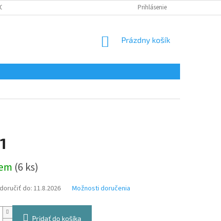
CHRANA OSOBNÝCH ÚDAJOV
CERTIFIKÁTY
Prihlásenie
NÁKUPNÝ
Prázdny košík
KOŠÍK
1
ová
dem
(6 ks)
oručiť do:
11.8.2026
Možnosti doručenia
Pridať do košíka