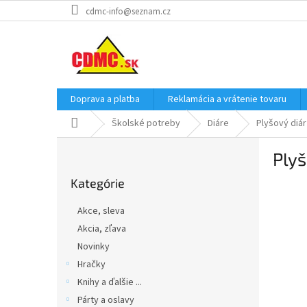
Prejsť
cdmc-info@seznam.cz
na
obsah
Doprava a platba
Reklamácia a vrátenie tovaru
Domov
Školské potreby
Diáre
Plyšový diár
B
Plyš
o
Preskočiť
č
Kategórie
kategórie
n
ý
Akce, sleva
p
Akcia, zľava
a
Novinky
n
e
Hračky
l
Knihy a ďalšie ...
Párty a oslavy