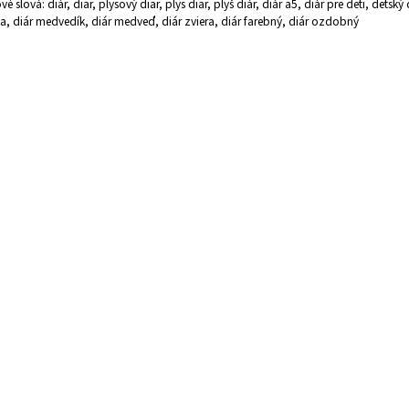
vé slová: diár, diar, plysový diar, plys diar, plyš diár, diár a5, diár pre deti, detský 
, diár medvedík, diár medveď, diár zviera, diár farebný, diár ozdobný