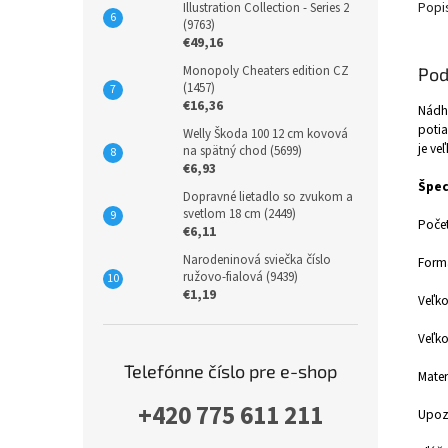
Popi
Illustration Collection - Series 2
(9763)
€49,16
Monopoly Cheaters edition CZ
Pod
(1457)
€16,36
Nádhe
potia
Welly Škoda 100 12 cm kovová
je ve
na spätný chod (5699)
€6,93
Špec
Dopravné lietadlo so zvukom a
svetlom 18 cm (2449)
Počet
€6,11
Narodeninová sviečka číslo
Formá
ružovo-fialová (9439)
€1,19
Veľko
Veľko
Telefónne číslo pre e-shop
Mater
+420 775 611 211
Upozo