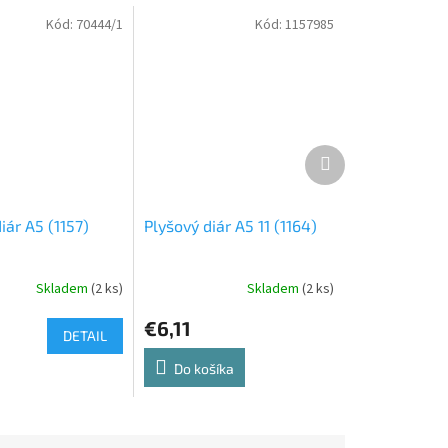
Kód:
70444/1
Kód:
1157985
Ďalší
produkt
iár A5 (1157)
Plyšový diár A5 11 (1164)
Skladem
(2 ks)
Skladem
(2 ks)
€6,11
DETAIL
Do košíka