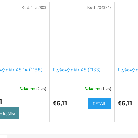
Kód:
1157983
Kód:
70438/7
vý diár A5 14 (1188)
Plyšový diár A5 (1133)
Plyšový d
Skladem
(2 ks)
Skladem
(1 ks)
1
€6,11
€6,11
DETAIL
o košíka