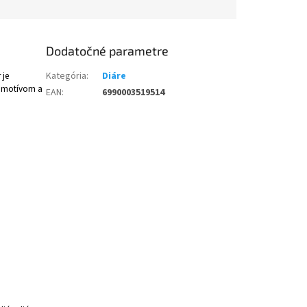
Dodatočné parametre
 je
Kategória
:
Diáre
s motívom a
EAN
:
6990003519514