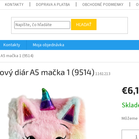
KONTAKTY
DOPRAVA A PLATBA
OBCHODNÉ PODMIENKY
O
HĽADAŤ
Kontakty
Moja objednávka
 A5 mačka 1 (9514)
ový diár A5 mačka 1 (9514)
1161213
€6,1
Jednotk
Skla
cena:
Môžeme d