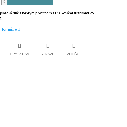
plyšový diár s hebkým povrchom s linajkovými stránkami vo
5.
informácie
OPÝTAŤ SA
STRÁŽIŤ
ZDIEĽAŤ