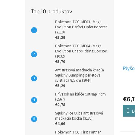
Top 10 produktov
Pokémon TCG: ME03 - Mega
Evolution Perfect Order Booster
(7110)
€5,29
Pokémon TCG: ME04 - Mega
Evolution Chaos Rising Booster
(1032)
€5,70
Plyšo
Antistresová mačkacia knedľa
Squishy Dumpling perleťová
svietiaca 8,5 cm (3044)
€5,29
Prívesok na kľúče CatNap 7 cm
€6,1
(0567)
€0,78
D
Squishy Ice Cube antistresová
mačkacia kocka (3136)
€4,06
Pokémon TCG: First Partner