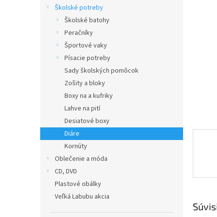
Školské potreby
Školské batohy
Peračníky
Športové vaky
Písacie potreby
Sady školských pomôcok
Zošity a bloky
Boxy na a kufriky
Lahve na pití
Desiatové boxy
Diáre
Kornúty
Oblečenie a móda
CD, DVD
Plastové obálky
Veľká Labubu akcia
Súvis