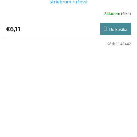
striebrom ružová
Skladem
(6 ks)
€6,11
Do košíka
Kód:
1148442