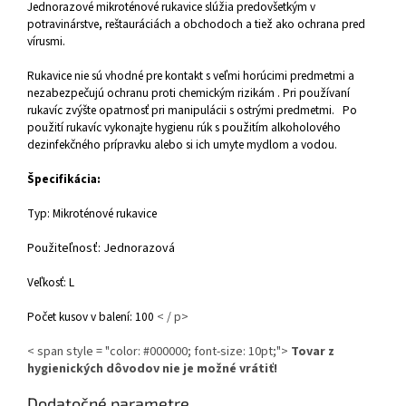
Jednorazové mikroténové rukavice slúžia predovšetkým v
potravinárstve, reštauráciách a obchodoch a tiež ako ochrana pred
vírusmi.
Rukavice nie sú vhodné pre kontakt s veľmi horúcimi predmetmi a
nezabezpečujú ochranu proti chemickým rizikám . Pri používaní
rukavíc zvýšte opatrnosť pri manipulácii s ostrými predmetmi. Po
použití rukavíc vykonajte hygienu rúk s použitím alkoholového
dezinfekčného prípravku alebo si ich umyte mydlom a vodou.
Špecifikácia:
Typ: Mikroténové rukavice
Použiteľnosť: Jednorazová
Veľkosť: L
Počet kusov v balení: 100
< / p>
< span style = "color: #000000; font-size: 10pt;">
Tovar z
hygienických dôvodov nie je možné vrátiť!
Dodatočné parametre