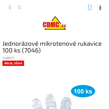
Prejsť
NÁKUP
na
obsah
KOŠÍK
Jednorázové mikrotenové rukavice
100 ks (7046)
1149377
Akcia, zľava