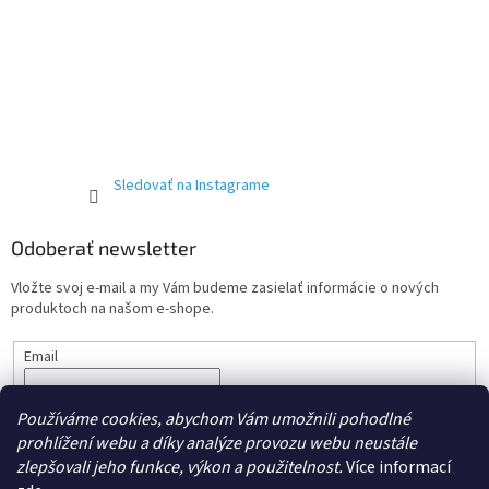
Sledovať na Instagrame
Odoberať newsletter
Vložte svoj e-mail a my Vám budeme zasielať informácie o nových
produktoch na našom e-shope.
Email
Vložením e-mailu súhlasíte s podmienkami ochrany
osobných
Používáme cookies, abychom Vám umožnili pohodlné
údajov.
prohlížení webu a díky analýze provozu webu neustále
PRIHLÁSIŤ SA
zlepšovali jeho funkce, výkon a použitelnost.
Více informací