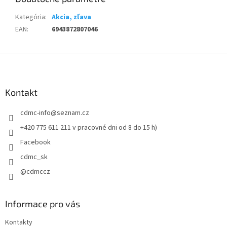
Kategória
:
Akcia, zľava
EAN
:
6943872807046
Z
á
p
ä
Kontakt
t
cdmc-info
@
seznam.cz
i
e
+420 775 611 211 v pracovné dni od 8 do 15 h)
Facebook
cdmc_sk
@cdmccz
Informace pro vás
Kontakty