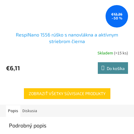
€12,26
–50 %
RespiNano 1556 rúško s nanovlákna a aktívnym
striebrom čierna
Skladem
(>15 ks)
€6,11
Do košíka
ZOBRAZIŤ VŠETKY SÚVISIACE PRODUKTY
Popis
Diskusia
Podrobný popis