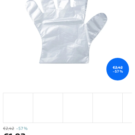
€2,42
–57 %
€2,42
–57 %