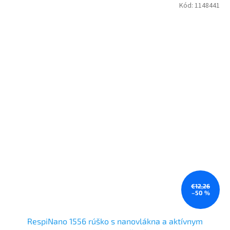
Kód:
1148441
€12,26
–50 %
RespiNano 1556 rúško s nanovlákna a aktívnym