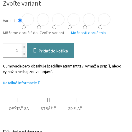
Zvoľte variant
cena:
Variant
Môžeme doručiť do:
Zvoľte variant
Možnosti doručenia
Pridať do košíka
Gumovacie pero obsahuje špeciálny atrament tzv. vymaž a prepíš, alebo
vymaž a nechaj znova objaviť.
Detailné informácie
OPÝTAŤ SA
STRÁŽIŤ
ZDIEĽAŤ
Súvisiaci tovar