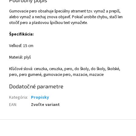
Gumovacie pero obsahuje špeciálny atrament tzv. vymaž a prepíš,
alebo vymaž a nechaj znova objaviť. Pokiaľ urobíte chybu, stačí len
otočiť pero a plastovou špičkou text vymažete.
Špecifikácia:
Veľkosť: 15 cm
Materiál: plyš
Kľúčové slová: ceruzka, ceruzka, pero, do školy, do školy, školské,
pero, pero gumené, gumovacie pero, mazacie, mazacie
Dodatočné parametre
Kategória
:
Propisky
EAN
:
Zvoľte variant
Z
á
p