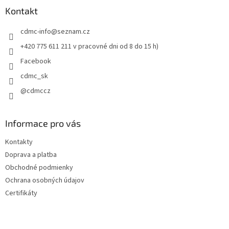
ä
Kontakt
t
cdmc-info
@
seznam.cz
i
e
+420 775 611 211 v pracovné dni od 8 do 15 h)
Facebook
cdmc_sk
@cdmccz
Informace pro vás
Kontakty
Doprava a platba
Obchodné podmienky
Ochrana osobných údajov
Certifikáty