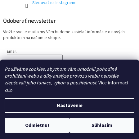
Sledovať na Instagrame
Odoberať newsletter
Vložte svoj e-mail a my Vám budeme zasielať informácie o nových
produktoch na našom e-shope.
Email
Vložením e-mailu súhlasíte s podmienkami ochrany
osobných
Používáme cookies, abychom Vám umožnili pohodlné
údajov.
prohlížení webu a díky analýze provozu webu neustále
PRIHLÁSIŤ SA
zlepšovali jeho funkce, výkon a použitelnost.
Více informací
zde
.
Nastavenie
Vytvoril Shoptet
Odmietnuť
Súhlasím
Copyright 2026
cdmc.sk
. Všetky práva vyhradené.