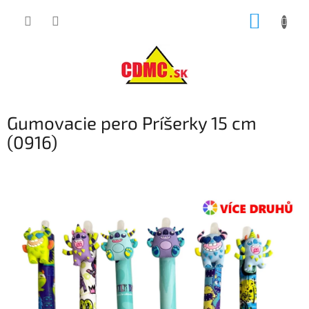
Prejsť
NÁKUP
na
obsah
KOŠÍK
Gumovacie pero Príšerky 15 cm
(0916)