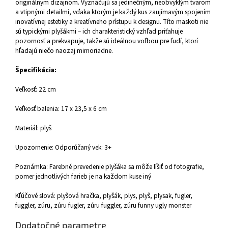
originálnym dizajnom. Vyznačujú sa jedinečným, neobvyklým tvarom
a vtipnými detailmi, vďaka ktorým je každý kus zaujímavým spojením
inovatívnej estetiky a kreatívneho prístupu k designu. Títo maskoti nie
sú typickými plyšákmi – ich charakteristický vzhľad priťahuje
pozornosť a prekvapuje, takže sú ideálnou voľbou pre ľudí, ktorí
hľadajú niečo naozaj mimoriadne.
Špecifikácia:
Veľkosť: 22 cm
Veľkosť balenia: 17 x 23,5 x 6 cm
Materiál: plyš
Upozornenie: Odporúčaný vek: 3+
Poznámka: Farebné prevedenie plyšáka sa môže líšiť od fotografie,
pomer jednotlivých farieb je na každom kuse iný
Kľúčové slová: plyšová hračka, plyšák, plys, plyš, plysak, fugler,
fuggler, zúru, zúru fugler, zúru fuggler, zúru funny ugly monster
Dodatočné parametre