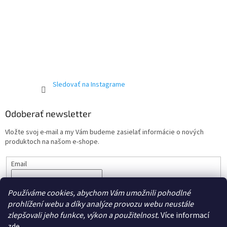
Sledovať na Instagrame
Odoberať newsletter
Vložte svoj e-mail a my Vám budeme zasielať informácie o nových
produktoch na našom e-shope.
Email
Vložením e-mailu súhlasíte s podmienkami ochrany
osobných
Používáme cookies, abychom Vám umožnili pohodlné
údajov.
prohlížení webu a díky analýze provozu webu neustále
PRIHLÁSIŤ SA
zlepšovali jeho funkce, výkon a použitelnost.
Více informací
zde
.