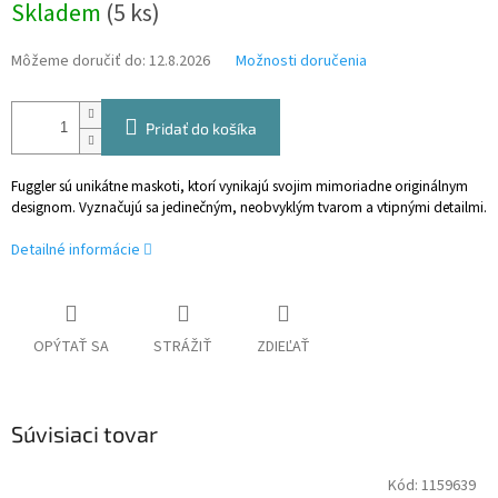
Skladem
(5 ks)
cena:
Môžeme doručiť do:
12.8.2026
Možnosti doručenia
Pridať do košíka
Fuggler sú unikátne maskoti, ktorí vynikajú svojim mimoriadne originálnym
designom. Vyznačujú sa jedinečným, neobvyklým tvarom a vtipnými detailmi.
Detailné informácie
OPÝTAŤ SA
STRÁŽIŤ
ZDIEĽAŤ
Súvisiaci tovar
Kód:
1159639