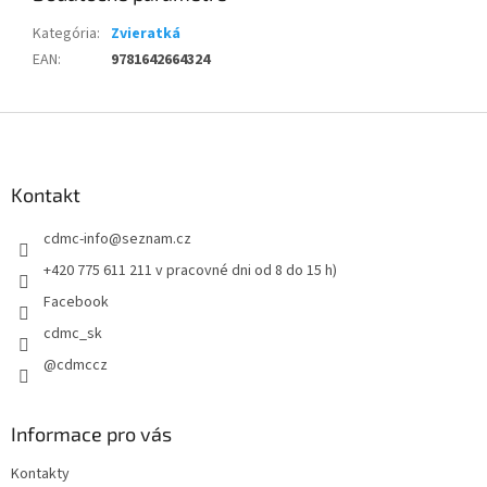
Kategória
:
Zvieratká
EAN
:
9781642664324
Z
á
p
ä
Kontakt
t
cdmc-info
@
seznam.cz
i
e
+420 775 611 211 v pracovné dni od 8 do 15 h)
Facebook
cdmc_sk
@cdmccz
Informace pro vás
Kontakty