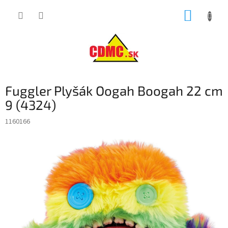
Prejsť
NÁKUP
na
obsah
KOŠÍK
Fuggler Plyšák Oogah Boogah 22 cm
9 (4324)
1160166