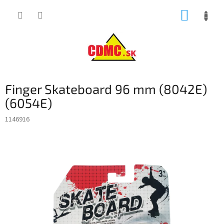
Prejsť
NÁKUP
na
obsah
KOŠÍK
Finger Skateboard 96 mm (8042E)
(6054E)
1146916