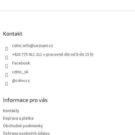
Z
á
p
ä
Kontakt
t
cdmc-info
@
seznam.cz
i
e
+420 775 611 211 v pracovné dni od 8 do 15 h)
Facebook
cdmc_sk
@cdmccz
Informace pro vás
Kontakty
Doprava a platba
Obchodné podmienky
Ochrana osobných údajov