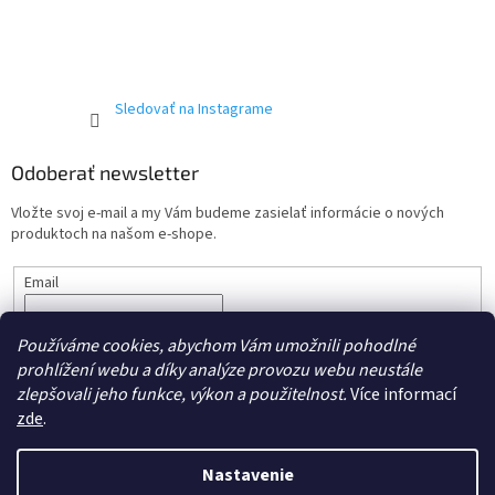
Sledovať na Instagrame
Odoberať newsletter
Vložte svoj e-mail a my Vám budeme zasielať informácie o nových
produktoch na našom e-shope.
Email
Vložením e-mailu súhlasíte s podmienkami ochrany
osobných
Používáme cookies, abychom Vám umožnili pohodlné
údajov.
prohlížení webu a díky analýze provozu webu neustále
PRIHLÁSIŤ SA
zlepšovali jeho funkce, výkon a použitelnost.
Více informací
zde
.
Nastavenie
Vytvoril Shoptet