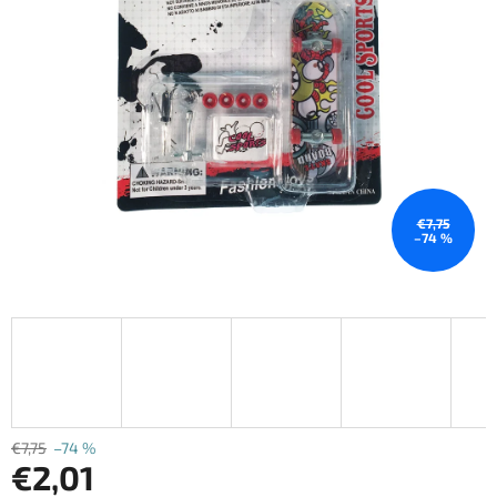
€7,75
–74 %
€7,75
–74 %
€2,01