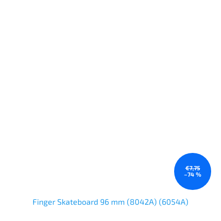
€7,75
–74 %
Finger Skateboard 96 mm (8042A) (6054A)