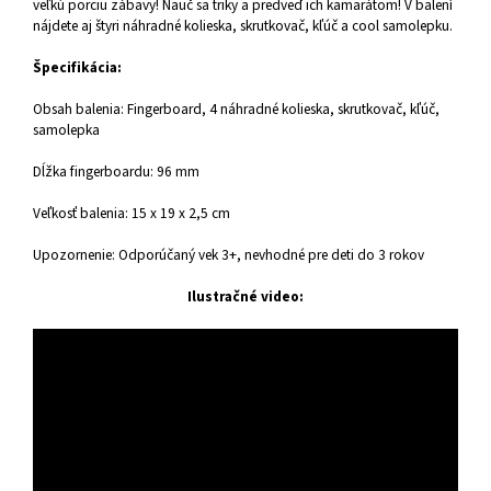
veľkú porciu zábavy! Nauč sa triky a predveď ich kamarátom! V balení
nájdete aj štyri náhradné kolieska, skrutkovač, kľúč a cool samolepku.
Špecifikácia:
Obsah balenia: Fingerboard, 4 náhradné kolieska, skrutkovač, kľúč,
samolepka
Dĺžka fingerboardu: 96 mm
Veľkosť balenia: 15 x 19 x 2,5 cm
Upozornenie: Odporúčaný vek 3+, nevhodné pre deti do 3 rokov
Ilustračné video: