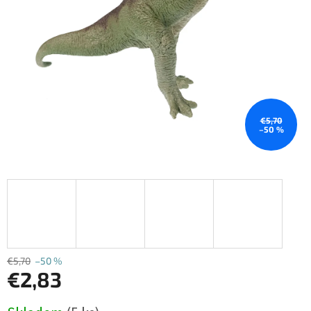
€5,70
–50 %
€5,70
–50 %
€2,83
Jednotková