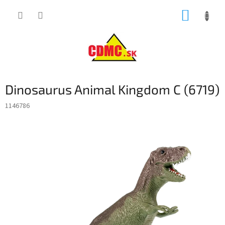
Prejsť
NÁKUP
na
obsah
KOŠÍK
Dinosaurus Animal Kingdom C (6719)
1146786