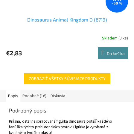
–50 %
Dinosaurus Animal Kingdom D (6719)
Skladem
(3 ks)
€2,83
Do košíka
ZOBRAZIŤ VŠETKY SÚVISIACE PRODUKTY
Popis
Podobné (16)
Diskusia
Podrobný popis
Krásna, detailne spracovaná figúrka dinosaura poteší každého
fanúšika týchto prehistorických tvorov! Figúrka je vyrobená z
kvalitného tvrdého plastu!