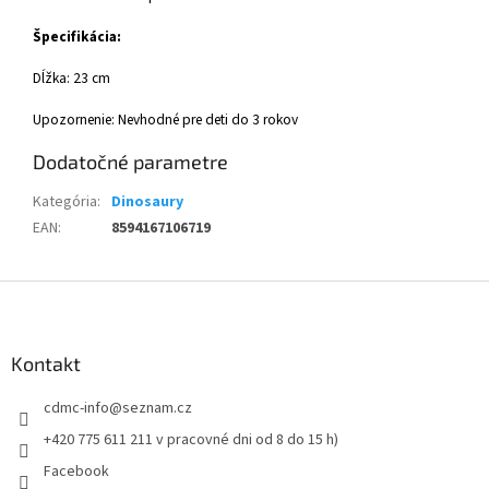
Špecifikácia:
Dĺžka: 23 cm
Upozornenie: Nevhodné pre deti do 3 rokov
Dodatočné parametre
Kategória
:
Dinosaury
EAN
:
8594167106719
Z
á
p
ä
Kontakt
t
cdmc-info
@
seznam.cz
i
e
+420 775 611 211 v pracovné dni od 8 do 15 h)
Facebook