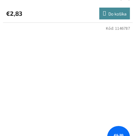
€2,83
Do košíka
Kód:
1146787
€5,70