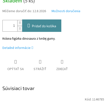
Skladem
(5 ks)
cena:
Môžeme doručiť do:
12.8.2026
Možnosti doručenia
Pridať do košíka
Krásna figúrka dinosaura z tvrdej gumy.
Detailné informácie
OPÝTAŤ SA
STRÁŽIŤ
ZDIEĽAŤ
Súvisiaci tovar
Kód:
1146785