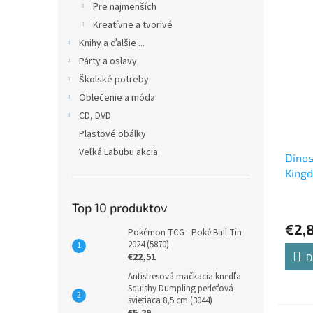
Pre najmenších
Kreatívne a tvorivé
Knihy a ďalšie ...
Párty a oslavy
Školské potreby
Oblečenie a móda
CD, DVD
Plastové obálky
Veľká Labubu akcia
Dino
Kingd
Top 10 produktov
€2,
Pokémon TCG - Poké Ball Tin
2024 (5870)
€22,51
D
Antistresová mačkacia knedľa
Squishy Dumpling perleťová
svietiaca 8,5 cm (3044)