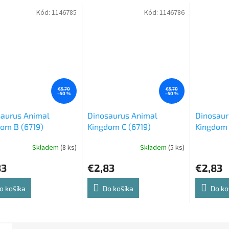
Kód:
1146785
Kód:
1146786
€5,70
€5,70
–50 %
–50 %
saurus Animal
Dinosaurus Animal
Dinosaur
om B (6719)
Kingdom C (6719)
Kingdom 
Skladem
(8 ks)
Skladem
(5 ks)
83
€2,83
€2,83
o košíka
Do košíka
Do ko