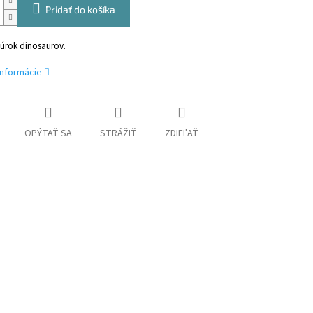
Pridať do košíka
gúrok dinosaurov.
informácie
OPÝTAŤ SA
STRÁŽIŤ
ZDIEĽAŤ