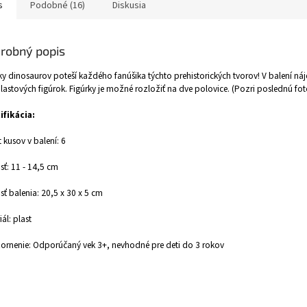
s
Podobné (16)
Diskusia
robný popis
ky dinosaurov poteší každého fanúšika týchto prehistorických tvorov! V balení ná
plastových figúrok. Figúrky je možné rozložiť na dve polovice. (Pozri poslednú fot
ifikácia:
 kusov v balení: 6
sť: 11 - 14,5 cm
sť balenia: 20,5 x 30 x 5 cm
iál: plast
rnenie: Odporúčaný vek 3+, nevhodné pre deti do 3 rokov