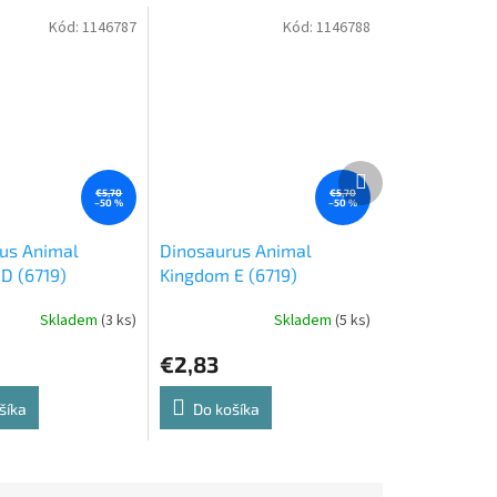
Kód:
1146787
Kód:
1146788
Ďalší
produkt
€5,70
€5,70
–50 %
–50 %
us Animal
Dinosaurus Animal
D (6719)
Kingdom E (6719)
Skladem
(3 ks)
Skladem
(5 ks)
€2,83
šíka
Do košíka