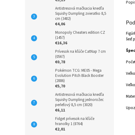
€5,29
Popi
Antistresová mačkacia knedľa
Squishy Dumpling zvieratko 8,5
cm (3402)
Pod
€4,06
Monopoly Cheaters edition CZ
Figúr
(1457)
šesť 
€16,36
Špec
Prívesok na kľúče CatNap 7 cm
(0567)
€0,78
Počet
Pokémon TCG: ME05 - Mega
Veľko
Evolution Pitch Black Booster
(2886)
Veľko
€5,70
Antistresová mačkacia knedľa
Mater
Squishy Dumpling jednorožec
perleťový 8,5 cm (3020)
Upozo
€6,11
Fidget prívesok na kľúče
hranolky 1 (8764)
€2,01