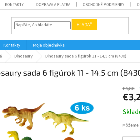
KONTAKTY
DOPRAVA A PLATBA
OBCHODNÉ PODMIENKY
O
HĽADAŤ
Kontakty
Moja objednávka
á
Dinosaury
Dinosaury sada 6 figúrok 11 - 14,5 cm (8430)
saury sada 6 figúrok 11 - 14,5 cm (843
€4,88
–
€3,
Jednotk
Skla
cena:
Môžeme d