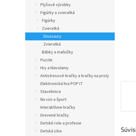
Plyšové výrobky
Figúrky a zvieratká
Figúrky
Zvieratká
Dinosaury
Zvieratká
Bábky a maňušky
Puzzle
Hry a hlavolamy
Antistresové hračky a hračky na prsty
Elektronická hra POP IT
Stavebnice
Na von a šport
Interaktívne hračky
Drevené hračky
Detské role a profesie
Súvis
Detská izba