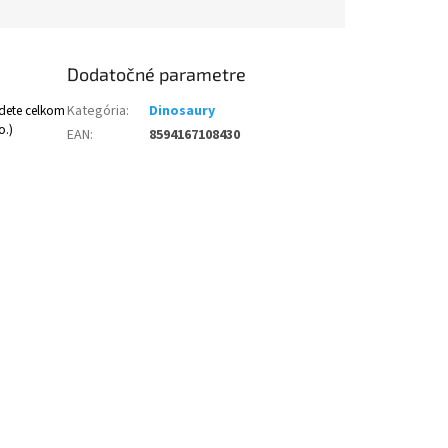
Dodatočné parametre
jdete celkom
Kategória
:
Dinosaury
o.)
EAN
:
8594167108430