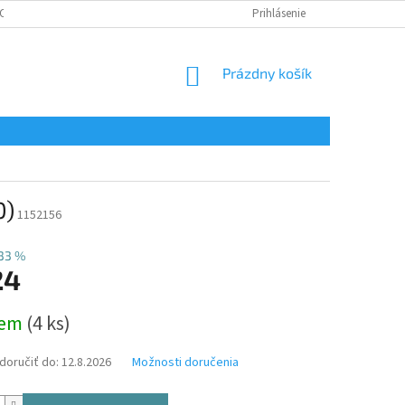
CHRANA OSOBNÝCH ÚDAJOV
CERTIFIKÁTY
Prihlásenie
NÁKUPNÝ
Prázdny košík
KOŠÍK
0)
1152156
33 %
24
ová
dem
(4 ks)
oručiť do:
12.8.2026
Možnosti doručenia