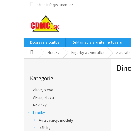
Prejsť
cdmc-info@seznam.cz
na
obsah
Doprava a platba
Reklamácia a vrátenie tovaru
Domov
Hračky
Figúrky a zvieratká
Zvieratk
B
Dino
o
Preskočiť
č
Kategórie
kategórie
n
ý
Akce, sleva
p
Akcia, zľava
a
Novinky
n
e
Hračky
l
Autá, vlaky, modely
Bábiky