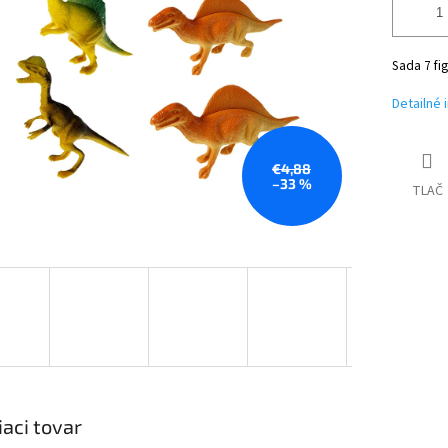
Sada 7 fi
Detailné 
€4,88
–33 %
TLAČ
iaci tovar