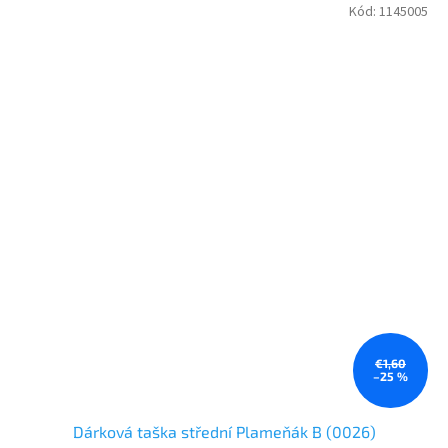
Kód:
1145005
€1,60
–25 %
Dárková taška střední Plameňák B (0026)