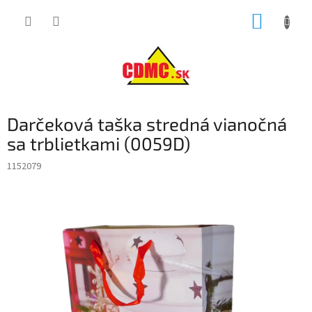
Prejsť
NÁKUP
na
obsah
KOŠÍK
Darčeková taška stredná vianočná
sa trblietkami (0059D)
1152079