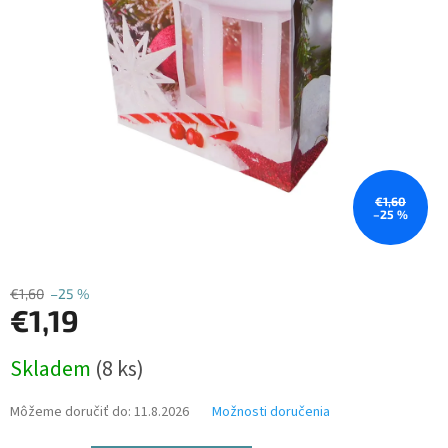
€1,60
–25 %
€1,60
–25 %
€1,19
Jednotková
Skladem
(8 ks)
cena:
Môžeme doručiť do:
11.8.2026
Možnosti doručenia