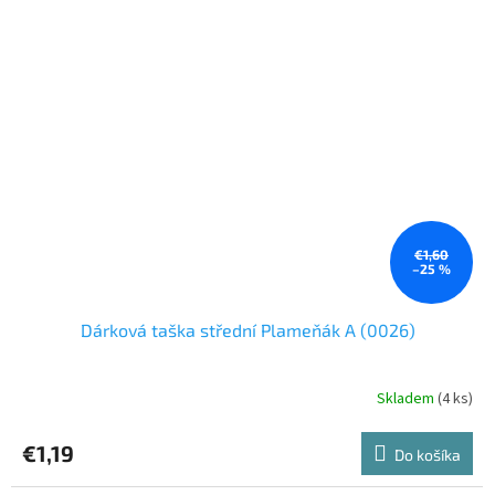
€1,60
–25 %
Dárková taška střední Plameňák A (0026)
Skladem
(4 ks)
€1,19
Do košíka