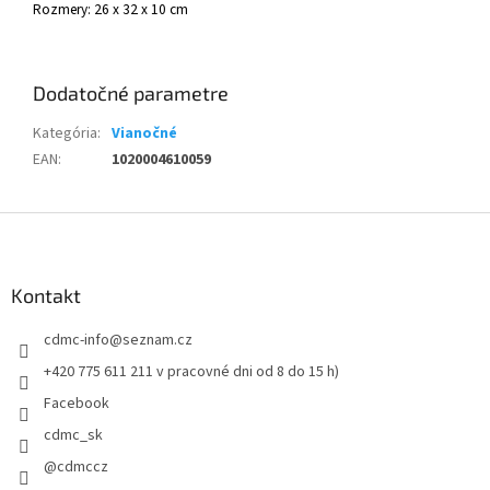
Rozmery: 26 x 32 x 10 cm
Dodatočné parametre
Kategória
:
Vianočné
EAN
:
1020004610059
Z
á
p
ä
Kontakt
t
cdmc-info
@
seznam.cz
i
e
+420 775 611 211 v pracovné dni od 8 do 15 h)
Facebook
cdmc_sk
@cdmccz