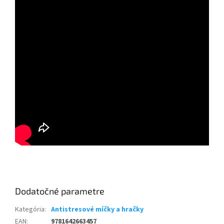
Dodatočné parametre
Kategória
:
Antistresové míčky a hračky
EAN
:
9781642663457