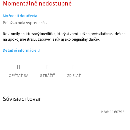
Momentálně nedostupné
cena:
Možnosti doručenia
Položka bola vypredaná…
Roztomilý antistresový knedlička, ktorý si zamiluješ na prvé stlačenie. Ideálna
na upokojenie stresu, zabavenie rúk aj ako originálny darček.
Detailné informácie
OPÝTAŤ SA
STRÁŽIŤ
ZDIEĽAŤ
Súvisiaci tovar
Kód:
1160792