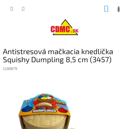
Prejsť
NÁKUP
na
obsah
KOŠÍK
Antistresová mačkacia knedlička
Squishy Dumpling 8,5 cm (3457)
1160879