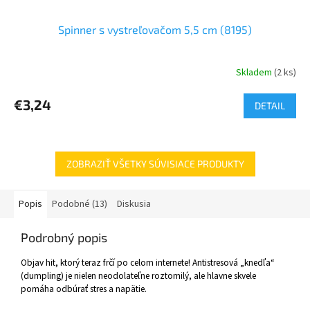
Spinner s vystreľovačom 5,5 cm (8195)
Skladem
(2 ks)
€3,24
DETAIL
ZOBRAZIŤ VŠETKY SÚVISIACE PRODUKTY
Popis
Podobné (13)
Diskusia
Podrobný popis
Objav hit, ktorý teraz frčí po celom internete! Antistresová „knedľa“
(dumpling) je nielen neodolateľne roztomilý, ale hlavne skvele
pomáha odbúrať stres a napätie.