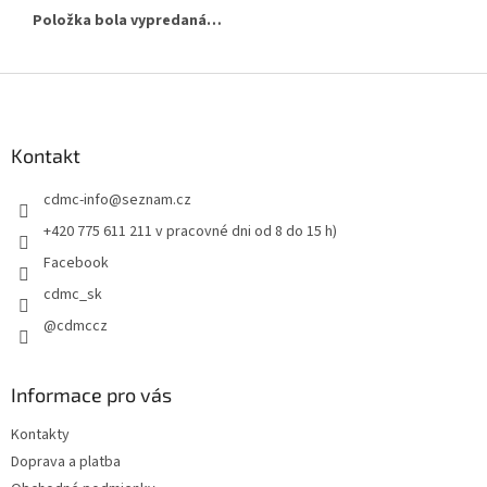
Položka bola vypredaná…
Z
á
p
ä
Kontakt
t
cdmc-info
@
seznam.cz
i
e
+420 775 611 211 v pracovné dni od 8 do 15 h)
Facebook
cdmc_sk
@cdmccz
Informace pro vás
Kontakty
Doprava a platba