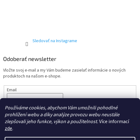
Sledovať na Instagrame
Odoberať newsletter
Vložte svoj e-mail a my Vám budeme zasielať informácie o nových
produktoch na našom e-shope.
Email
Vložením e-mailu súhlasíte s podmienkami ochrany
osobných
Používáme cookies, abychom Vám umožnili pohodlné
údajov.
prohlížení webu a díky analýze provozu webu neustále
PRIHLÁSIŤ SA
zlepšovali jeho funkce, výkon a použitelnost.
Více informací
zde
.