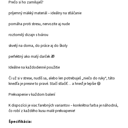
Prečo si ho zamiluješ?
príjemný mäkký materiál – ideálny na stláčanie
pomáha proti stresu, nervozite aj nude
roztomilý dizajn s tvárou
skvelý na doma, do práce aj do školy
perfektný ako malý darček 🎁
Ideálne na každodenné použitie
Či už si v strese, nudíš sa, alebo len potrebuješ „niečo do ruky“, táto
knedľa je presne to pravé. Stačí stlačiť… a hneď je lepšie 😄
Prekvapenie v každom balení
K dispozícii je viac farebných variantov – konkrétna farba je náhodná,
čo robí z každého kusu malé prekvapenie!
Špecifikácia: